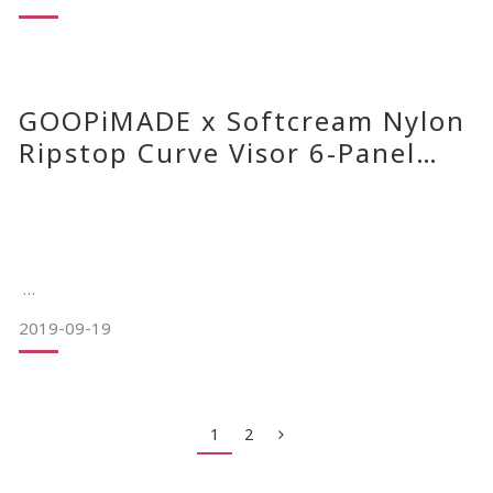
本次使用重水洗工藝首次帶來了德語字體的Box Logo帽衫。
整體依舊帶有WKNDRE玩味的
整體表面經過重水洗加工的帽衫質感柔軟。
GOOPiMADE x Softcream Nylon
同時內襯加絨提供很好的保暖性能。
Ripstop Curve Visor 6-Panel
Cap 9/21(六)發售訊息
是款不可多得的全新單品。
&nb
2019-09-19
Taipei – Tokyo
GOOPiMADE x Softcream
19FW 'MAKE WEEKENDS BETTER AGAIN'
Nylon Ripstop Curve Visor 6-Panel Cap
1
2
本次推出的是Cotton Brushed 材質的圓領大學T。
胸前以彩色引刷呈現Logo 字樣，
–
針織羅紋的圓領，手袖及下擺縮口設計細節，