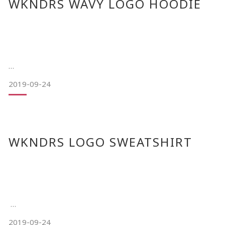
WKNDRS WAVY LOGO HOODIE
厚
2019-09-24
19FW 'MAKE WEEKENDS BETTER AGAIN'
本次推出的是 cotton brushed 材質的連帽上衣。
WKNDRS LOGO SWEATSHIRT
胸前以波浪圖案呈現logo 刺繡字樣，
這次推出的是以德語字體的Box Logo Hoodie。
在左袖口處還有以''W''為主題的小花刺繡圖樣，
Box Logo首次出現在Liberiaders的系列單品當中。
2019-09-24
注重工藝和細節的Liberaiders，
針織羅紋的手袖及下擺縮口，腰部袋鼠口袋，