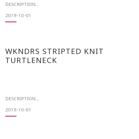
將歐洲古典的建築元素與德語字體結合打造了這款全新
DESCRIPTION
Sweatshirt。
2019-10-01
19FW 'MAKE WEEKENDS BETTER AGAIN'
胸前的刺繡字體，背部整塊氈布以及袖口的刺繡布章LR標誌，
本次推出的是經水洗的針織毛衣款。
每一處都體現著Liberaiders注重細節的製衣理念。
DESCRIPTION
胸前以波浪呈現logo 字樣，
WKNDRS STRIPTED KNIT
針織羅紋的圓領，手袖及下擺縮口設計細節，
TURTLENECK
款式為黑色
整體依舊帶有WKNDRE玩味的簡單設計。
19FW 'MAKE WEEKENDS BETTER AGAIN'
此款為寬鬆版型 cotton 材質拼接休閒棉褲。
以海軍藍拼接綠色撞色設計，非常有WKNDRS風格。
款式為淺藍色，海軍色 兩色可選擇
DESCRIPTION
除了前雙口袋外，背面也有小口袋設計兼具功能性，
W Logo刺繡，旗幟印刷圖案腿部呈現整體感，
2019-10-01
腰部抽繩設計，更易於穿著。
是穿搭必
19FW 'MAKE WEEKENDS BETTER AGAIN'
COLOR NAVY S BLUE
此為長袖高領款針織衫。