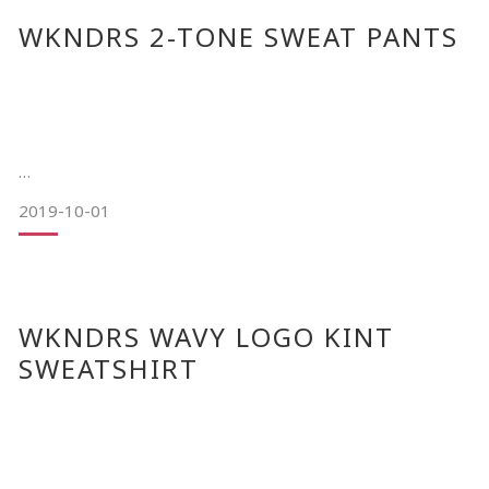
WKNDRS 2-TONE SWEAT PANTS
2019-10-01
Liberaiders LR F/W 19 Quadriga Sweatshirt 10/10(四)發售
WKNDRS WAVY LOGO KINT
訊息
SWEATSHIRT
從德國柏林的標誌性建築「勃蘭登堡門」中提煉設計元素，