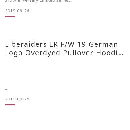
3rd Anniversary Limited Series
twill cotton 材質經水洗更添整體感，
2019-09-26
"Guidance” Logo Tee
OOTD穿搭必備單品。
三週年限定系列正式啟動
–
Liberaiders LR F/W 19 German
相信熟悉的老司機都知道，孤僻君在每年
Logo Overdyed Pullover Hoodie
COLOR NAVY
09/26(四)發售訊息
10-12月都會發布週年限定的特殊產品線
一整系列的產品將持續到12月進入冬天為止
MATERIAL 100%
迎來GOOPiMADE 3週年
首先帶來的是製作量極少的此款單品
2019-09-25
有別於任何孤僻君曾推出過的任何TEE
此次為了週年限定特別再次開發新的布料