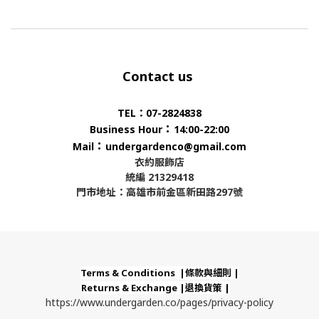
整體依舊帶有WKNDRE玩味的簡單設計。
「東京発信アクセサリーブランド」
款式為黑色 白色 兩色可選擇。
這句話算是村上寬明先生提供給我們的全部資訊
__
Contact us
深入了解之後發現他對製帽的要求相當精雕細琢
PRICE 2050 NTD
再對比設計師自然而低調的隨性個性，
TEL：07-2824838
：
Business Hour
14:00-22:00
讓我們對 Softcream 產生了極大興趣
：
Mail
undergardenco@gmail.com
COL
衣約服飾店
也進而經過相當長時間的討論和升級
統編 21329418
門市地址：高雄市前金區新田路297號
共同開發出這次更
Terms & Conditions |條款與細則 |
Returns & Exchange |退換貨策 |
https://www.undergarden.co/pages/privacy-policy