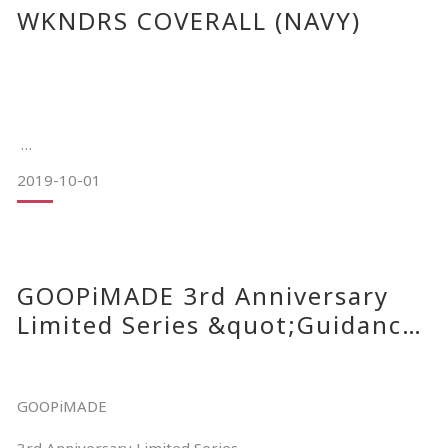
WKNDRS COVERALL (NAVY)
黃色，紅色和藍色的條紋組成，增添活潑感。
MATERIAL RAYON : 53% /
領口，袖口和下擺都以針織羅紋設計兼具功能性，
是OOTD穿搭基本單品。
2019-10-01
DESCRIPTION
COLOR YELLOW BLACK
GOOPiMADE 3rd Anniversary
19FW 'MAKE WEEKENDS BETTER AGAIN'
Limited Series &quot;Guidance”
MATERIAL 100% ACRYLIC
此為長袖款 twill cotton 材質海軍藍連身工作服。
Logo Tee 9/28(六)發售訊息
展開衣領，以拉鍊和按壓按鈕設計，更易於穿搭。
GOOPiMADE
雙口袋的設計兼具功能性，