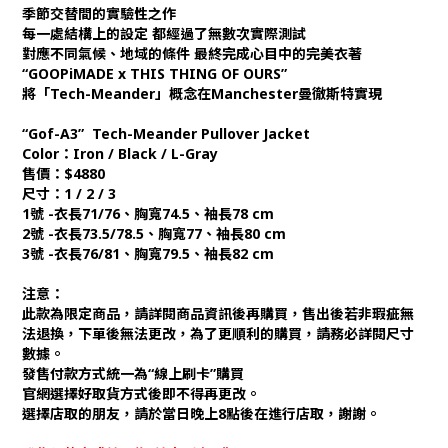
季節交替間的實驗性之作
每一處結構上的設定 都經過了無數次實際測試
對應不同氣候、地域的條件 最終完成心目中的完美衣著
“GOOPiMADE x THIS THING OF OURS”
將「Tech-Meander」概念在Manchester曼徹斯特實現
“Gof-A3” Tech-Meander Pullover Jacket
Color：Iron / Black / L-Gray
售價：$4880
尺寸：1 / 2 / 3
1號 -衣長71/76、胸寬74.5、袖長78 cm
2號 -衣長73.5/78.5、胸寬77、袖長80 cm
3號 -衣長76/81、胸寬79.5、袖長82 cm
注意：
此款為限定商品，請詳閱商品資訊後再購買，售出後若非瑕疵無
法退換，下單後無法更改，為了更順利的購買，請務必詳閱尺寸
數據。
發售付款方式統一為“線上刷卡”購買
官網選擇好取貨方式後即不得再更改。
選擇店取的朋友，請於當日晚上8點後在進行店取，謝謝。