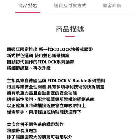
商品描述
送貨及付款方式
顧客評價
商品描述
四週年限定推出 新一代FIDLOCK快拆式腰帶
新式拼色邏輯 使用雙色織帶構築
回顧初代製作的FIDLOCK系列腰帶
將細節調整、再次升級
主扣具來自德國品牌 FIDLOCK V-Buckle系列插釦
根據專業安全性開發 具有多項專利技術的快拆裝置
擁有承重力高且自動鎖定的安全功能
透過磁性吸附、配合彈簧鎖所架構的插銷系統
以正確角度將磁插接近便會立即吸附扣上
僅需單手、兩指輕拉拉柄就能快速卸下
本次合併不同色系的織帶製作
將腰帶長度增加
除了讓腰圍較大的朋友可著用以外