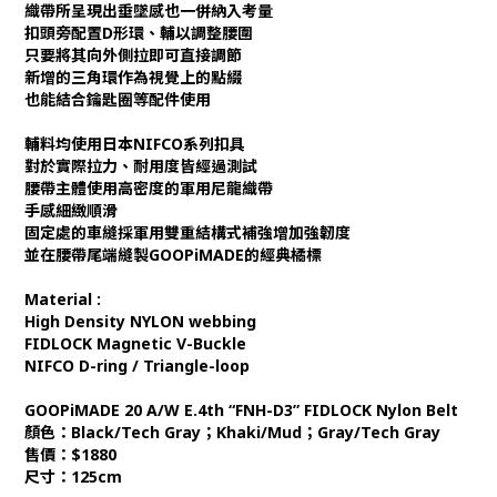
織帶所呈現出垂墜感也一併納入考量
扣頭旁配置D形環、輔以調整腰圍
只要將其向外側拉即可直接調節
新增的三角環作為視覺上的點綴
也能結合鑰匙圈等配件使用
輔料均使用日本NIFCO系列扣具
對於實際拉力、耐用度皆經過測試
腰帶主體使用高密度的軍用尼龍織帶
手感細緻順滑
固定處的車縫採軍用雙重結構式補強增加強韌度
並在腰帶尾端縫製GOOPiMADE的經典橘標
Material :
High Density NYLON webbing
FIDLOCK Magnetic V-Buckle
NIFCO D-ring / Triangle-loop
GOOPiMADE 20 A/W E.4th “FNH-D3” FIDLOCK Nylon Belt
顏色：Black/Tech Gray；Khaki/Mud；Gray/Tech Gray
售價：$1880
尺寸：125cm