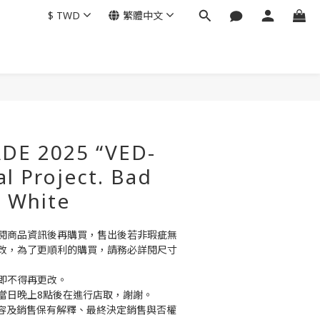
$
TWD
繁體中文
DE 2025 “VED-
al Project. Bad
- White
閱商品資訊後再購買，售出後若非瑕疵無
改，為了更順利的購買，請務必詳閱尺寸
即不得再更改。
當日晚上8點後在進行店取，謝謝。
商品內容及銷售保有解釋、最終決定銷售與否權