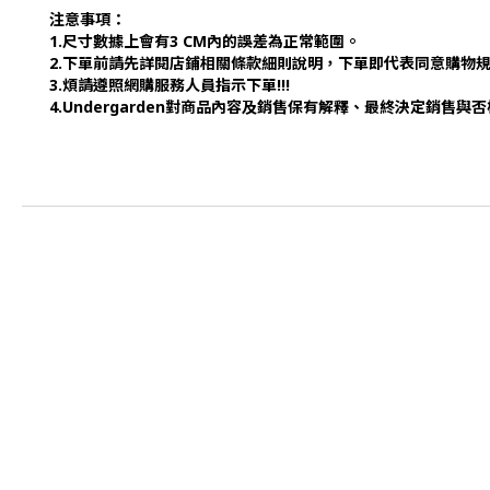
注意事項：
1.尺寸數據上會有3 CM內的誤差為正常範圍。
2.下單前請先詳閱店鋪相關條款細則說明，下單即代表同意購物
3.煩請遵照網購服務人員指示下單!!!
4.Undergarden對商品內容及銷售保有解釋、最終決定銷售與