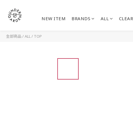
NEW ITEM
BRANDS
ALL
CLEAR
全部商品
/
ALL
/
TOP