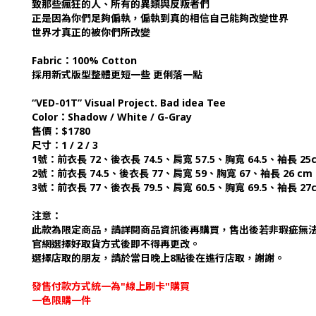
致那些瘋狂的人、所有的異類與反叛者們
正是因為你們足夠偏執，偏執到真的相信自己能夠改變世界
世界才真正的被你們所改變
Fabric：100% Cotton
採用新式版型整體更短一些 更俐落一點
“VED-01T” Visual Project. Bad idea Tee
Color：Shadow / White / G-Gray
售價：$1780
尺寸：1 / 2 / 3
1號：前衣長 72、後衣長 74.5、肩寬 57.5、胸寬 64.5、袖長 25
2號：前衣長 74.5、後衣長 77、肩寬 59、胸寬 67、袖長 26 cm
3號：前衣長 77、後衣長 79.5、肩寬 60.5、胸寬 69.5、袖長 27
注意：
此款為限定商品，請詳閱商品資訊後再購買，售出後若非瑕疵無
官網選擇好取貨方式後即不得再更改。
選擇店取的朋友，請於當日晚上8點後在進行店取，謝謝。
發售付款方式統一為"線上刷卡"購買
一色限購一件