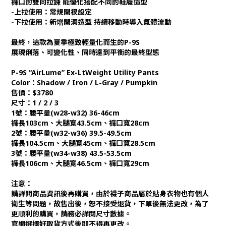
褲口的雙向拉鍊 能優化搭配不同的鞋履造型
-上拉使用：常規開衩設定
-下拉使用：新增開洞造型 持續移動時導入氣體流動
最終，這款為夏季極致輕量化而生的P-9S
展現俐落、可變化性、同時達到平衡的最終型態
P-9S “AirLume” Ex-LtWeight Utility Pants
Color：Shadow / Iron / L-Gray / Pumpkin
售價：$3780
尺寸：1 / 2 / 3
1號：腰平量(w28-w32) 36-46cm
褲長103cm、大腿寬43.5cm、褲口寬28cm
2號：腰平量(w32-w36) 39.5-49.5cm
褲長104.5cm、大腿寬45cm、褲口寬28.5cm
3號：腰平量(w34-w38) 43.5-53.5cm
褲長106cm、大腿寬46.5cm、褲口寬29cm
注意：
請詳閱商品資訊後再購買，由於襪子商品屬於貼身衣物也有個人
衛生等問題，故售出後，恕不接受退貨，下單後無法更改，為了
更順利的購買，請務必詳閱尺寸數據。
官網選擇好取貨方式後即不得再更改。