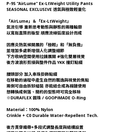
P-9S “AirLume” Ex-LtWeight Utility Pants
SEASONAL EXCLUSIVE 透氣與極致輕量化
「AirLume」＆「Ex-LtWeight」
氣流引導 重新思考動態與靜態的兩種輪廓
以寬鬆直筒的版型 順應流線弧度設計而成
因應炎熱氣候開展的「極輕」和「無負擔」
並增加多處新增個人化調整細節
下方收納空間使用拉鍊展開 #強化雙層視覺
後方波浪形剪接與整件作品 YKK 撞釘點綴
腰頭部分 加入串珠掛飾點綴
在移動的過程中產生自然的飄逸與視覺的焦點
兩側可自由拆卸組裝 亦能結合成為褲鏈使用
想轉換成俐落、簡約的型態時可完全移除
※DURAFLEX 圓珠 / GOOPiMADE O-Ring
Material：100% Nylon
Crinkle + C0 Durable Water-Repellent Tech.
後方貫穿織帶+多段式調整長度與結構設置