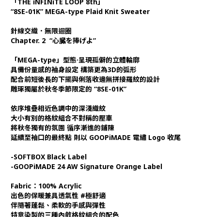
「THE iNFINiTE LOOP 8th」
“8SE-01K” MEGA-type Plaid Knit Sweater
針線交織．無限迴圈
Chapter. 2 “心臓を捧げよ”
「MEGA-type」型態·呈現孤僻的立體輪廓
具備份量感的袖身設定 構築更為3D的弧形
配合前短後長的下擺與俐落收邊無拼接羅紋的設計
雕琢獨屬於秋冬季節限定的 “8SE-01K”
依序堆疊相近色調中的深淺織紋
大小有別的格紋組合不對稱的壓車
將秋冬獨有的氛圍 循序漸進的鋪陳
延續至袖口的最終點 則以 GOOPiMADE 電繡 Logo 收尾
-SOFTBOX Black Label
-GOOPiMADE 24 AW Signature Orange Label
Fabric：100% Acrylic
出色的保暖兼具透氣性 #極舒適
伴隨著蓬鬆、柔軟的手感與彈性
特意染製的三種內斂格紋組合的配色