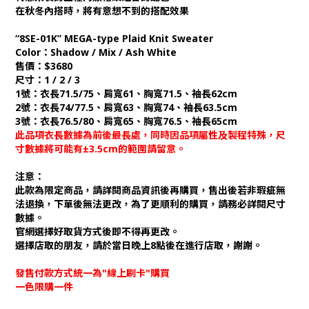
在秋冬內搭時，將有意想不到的搭配效果
“8SE-01K” MEGA-type Plaid Knit Sweater
Color：Shadow / Mix / Ash White
售價：$3680
尺寸：1 / 2 / 3
1號：衣長71.5/75、肩寬61、胸寬71.5、袖長62cm
2號：衣長74/77.5、肩寬63、胸寬74、袖長63.5cm
3號：衣長76.5/80、肩寬65、胸寬76.5、袖長65cm
此品項衣長數據為前後最長處，同時因品項屬性及製程特殊，尺
寸數據將可能有±3.5cm的範圍請留意。
注意：
此款為限定商品，請詳閱商品資訊後再購買，售出後若非瑕疵無
法退換，下單後無法更改，為了更順利的購買，請務必詳閱尺寸
數據。
官網選擇好取貨方式後即不得再更改。
選擇店取的朋友，請於當日晚上8點後在進行店取，謝謝。
發售付款方式統一為"線上刷卡"購買
一色限購一件