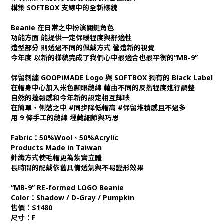
構築 SOFTBOX 支線中的全新樣貌
Beanie 在日常之中扮演關鍵角色
功能方面 能提供一定保暖程度與舒適性
造型部分 則透過不同的佩戴方式 營造新的視覺
今年度 以新的樣貌完成了我們心中最適合也最平衡的“MB-9”
保留刺繡 GOOPiMADE Logo 與 SOFTBOX 獨有的 Black Label
在帽身中心加入米色顯眼縫線 藉由不同的反摺程度進行調整
自然的蓬鬆感和今年新的設定相互輝映
在簡單、俐落之中 #同步降低帽高 #保留堆積感且不過多
用 9 條手工的縫線 埋藏細節與巧思
Fabric：50%Wool、50%Acrylic
Products Made in Taiwan
針織方式使毛帽更為紮實立體
長時間的配戴依舊具備透氣與不易變形效果
“MB-9” RE-formed LOGO Beanie
Color：Shadow / D-Gray / Pumpkin
售價：$1480
尺寸：F