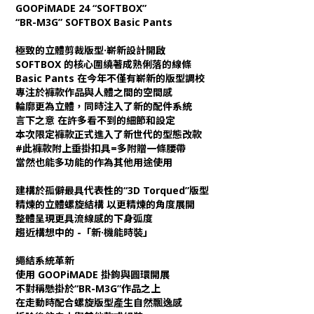
GOOPiMADE 24 “SOFTBOX”
“BR-M3G” SOFTBOX Basic Pants
極致的立體剪裁版型·嶄新設計開啟
SOFTBOX 的核心圍繞著成熟俐落的線條
Basic Pants 在今年不僅有嶄新的版型調校
專注於褲款作品與人體之間的空間感
輪廓更為立體，同時注入了新的配件系統
言下之意 在許多看不到的細節和設定
本次限定褲款正式進入了新世代的型態改款
#此褲款附上垂掛扣具=多附贈一條腰帶
當然也能多功能的作為其他用途使用
建構於孤僻最具代表性的“3D Torqued”版型
精煉的立體螺旋結構 以更精煉的角度展開
整體呈現更具流線感的下身弧度
趨近構想中的 -「新·機能時裝」
繩結系統革新
使用 GOOPiMADE 掛鉤與圓環開展
不對稱懸掛於“BR-M3G”作品之上
在走動時配合螺旋版型產生自然飄逸感