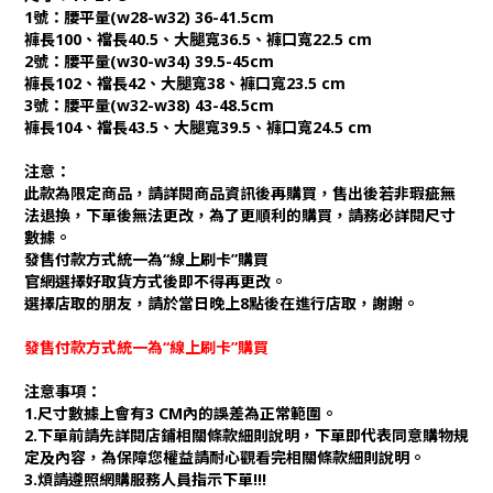
1號：腰平量(w28-w32) 36-41.5cm
褲長100、襠長40.5、大腿寬36.5、褲口寬22.5 cm
2號：腰平量(w30-w34) 39.5-45cm
褲長102、襠長42、大腿寬38、褲口寬23.5 cm
3號：腰平量(w32-w38) 43-48.5cm
褲長104、襠長43.5、大腿寬39.5、褲口寬24.5 cm
注意：
此款為限定商品，請詳閱商品資訊後再購買，售出後若非瑕疵無
法退換，下單後無法更改，為了更順利的購買，請務必詳閱尺寸
數據。
發售付款方式統一為“線上刷卡”購買
官網選擇好取貨方式後即不得再更改。
選擇店取的朋友，請於當日晚上8點後在進行店取，謝謝。
發售付款方式統一為“線上刷卡”購買
注意事項：
1.尺寸數據上會有3 CM內的誤差為正常範圍。
2.下單前請先詳閱店鋪相關條款細則說明，下單即代表同意購物規
定及內容，為保障您權益請耐心觀看完相關條款細則說明。
3.煩請遵照網購服務人員指示下單!!!