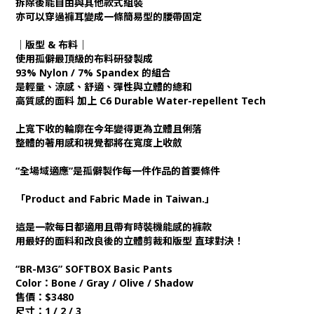
拆除後能自由與其他款式組裝
亦可以穿過褲耳變成一條簡易型的腰帶固定
｜版型 & 布料｜
使用孤僻最頂級的布料研發製成
93% Nylon / 7% Spandex 的組合
是輕量、涼感、舒適、彈性與立體的總和
高質感的面料 加上 C6 Durable Water-repellent Tech
上寬下收的輪廓在今年變得更為立體且俐落
整體的著用感和視覺都將在寬度上收斂
“全場域適應”是孤僻製作每一件作品的首要條件
「Product and Fabric Made in Taiwan.」
這是一款每日都適用且帶有時裝機能感的褲款
用最好的面料和改良後的立體剪裁和版型 直球對決！
“BR-M3G” SOFTBOX Basic Pants
Color：Bone /
Gray
/
Olive
/ Shadow
售價：$3480
尺寸：1 / 2 / 3