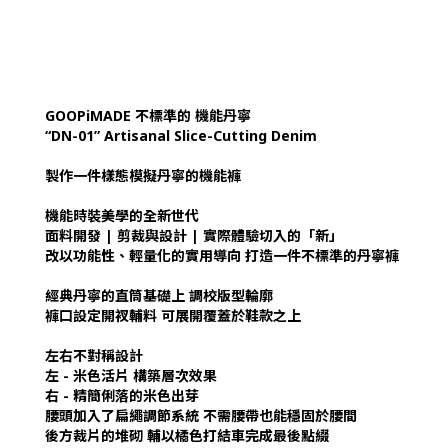
GOOPiMADE 不標準的 機能丹寧
“DN-01” Artisanal Slice-Cutting Denim
製作一件樣態模擬丹寧的機能褲
機能時裝美學的全新世代
面料開發 | 剪裁與設計 | 實際體驗切入的「新」
改以功能性、輕量化的實用導向 打造一件不標準的丹寧褲
經典丹寧的直筒基礎上 調校版型輪廓
褲口設定開衩輔料 可展開覆蓋於鞋款之上
左右不對稱設計
左 - 米色活片 構築層次效果
右 - 精簡俐落的米色出芽
腰頭加入了扁繩調節系統 不需腰帶也能穩固於腰間
後方裁片的堆砌 輔以橘色打結車完成最後點綴