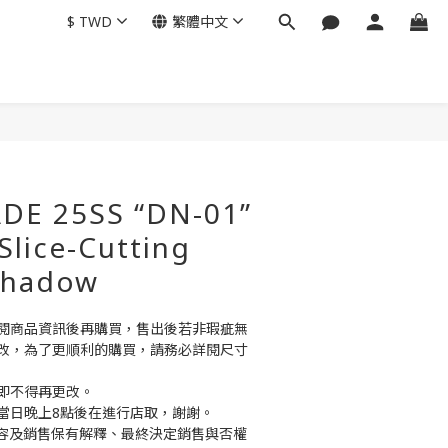
$
TWD
繁體中文
立即購買
E 25SS “DN-01”
 Slice-Cutting
Shadow
閱商品資訊後再購買，售出後若非瑕疵無
改，為了更順利的購買，請務必詳閱尺寸
即不得再更改。
當日晚上8點後在進行店取，謝謝。
商品內容及銷售保有解釋、最終決定銷售與否權