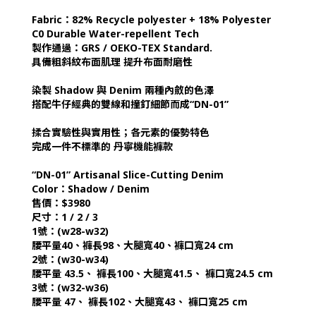
Fabric：82% Recycle polyester + 18% Polyester
C0 Durable Water-repellent Tech
製作通過：GRS / OEKO-TEX Standard.
具備粗斜紋布面肌理 提升布面耐磨性
染製 Shadow 與 Denim 兩種內斂的色澤
搭配牛仔經典的雙線和撞釘細節而成“DN-01”
揉合實驗性與實用性；各元素的優勢特色
完成一件不標準的 丹寧機能褲款
“DN-01” Artisanal Slice-Cutting Denim
Color：Shadow / Denim
售價：$3980
尺寸：1 / 2 / 3
1號：(w28-w32)
腰平量40、褲長98、大腿寬40、褲口寬24 cm
2號：(w30-w34)
腰平量 43.5、 褲長100、大腿寬41.5、 褲口寬24.5 cm
3號：(w32-w36)
腰平量 47、 褲長102、大腿寬43、 褲口寬25 cm