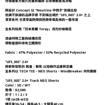
伴隨著後方裁片的重新編排 日常做動更為流暢
將設計 Concept 以 “Neutrino 中微子”思維出發
低調不張揚的品牌字樣 不對稱出現於 “UFS_003” 2.0+ 之上
貫穿系列 也貫穿副熱帶與熱帶季風氣候的一整年度
全系列採用「日本東麗 Toray」消光紗線織造
透過特殊工藝與結構改寫
使輕量面料保有立體廓形
Fabric｜47% Polyester / 53% Recycled Polyester
“UFS_003” 2.0+
將嶄新型態的 輕量｜動態 以短褲作品重新定義
全系列以 TECH TEE、NEO Shorts、WindBreaker 共同展開
“UFS_003” 2.0+ Track NEO Shorts
Color：SD / WT
售價：$2,580
尺寸：1 / 2 / 3
1號 (w28-w32)
腰平量36-54、褲長46.5、大腿寬40 cm