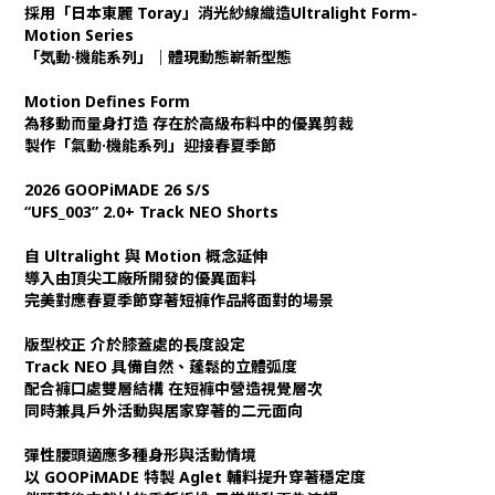
採用「日本東麗 Toray」消光紗線織造Ultralight Form-
Motion Series
「気動·機能系列」｜體現動態嶄新型態
Motion Defines Form
為移動而量身打造 存在於高級布料中的優異剪裁
製作「氣動·機能系列」迎接春夏季節
2026 GOOPiMADE 26 S/S
“UFS_003” 2.0+ Track NEO Shorts
自 Ultralight 與 Motion 概念延伸
導入由頂尖工廠所開發的優異面料
完美對應春夏季節穿著短褲作品將面對的場景
版型校正 介於膝蓋處的長度設定
Track NEO 具備自然、蓬鬆的立體弧度
配合褲口處雙層結構 在短褲中營造視覺層次
同時兼具戶外活動與居家穿著的二元面向
彈性腰頭適應多種身形與活動情境
以 GOOPiMADE 特製 Aglet 輔料提升穿著穩定度