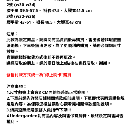
2號 (w30-w34)
腰平量 39.5-57.5、 褲長47.5、大腿寬41.5 cm
3號 (w32-w36)
腰平量 43-61、 褲長48.5、大腿寬43 cm
注意：
此款為限定商品，請詳閱商品資訊後再購買，售出後若非瑕疵無
法退換，下單後無法更改，為了更順利的購買，請務必詳閱尺寸
數據。
官網選擇好取貨方式後即不得再更改。
選擇店取的朋友，請於當日晚上8點後在進行店取，謝謝。
發售付款方式統一為“線上刷卡”購買
注意事項：
1.尺寸數據上會有3 CM內的誤差為正常範圍。
2.下單前請先詳閱店鋪相關條款細則說明，下單即代表同意購物規
定及內容，為保障您權益請耐心觀看完相關條款細則說明。
3.煩請遵照網購服務人員指示下單!!!
4.Undergarden對商品內容及銷售保有解釋、最終決定銷售與否
權利。