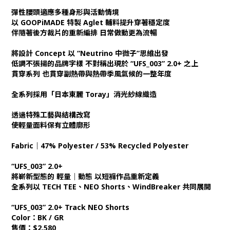
彈性腰頭適應多種身形與活動情境
以 GOOPiMADE 特製 Aglet 輔料提升穿著穩定度
伴隨著後方裁片的重新編排 日常做動更為流暢
將設計 Concept 以 “Neutrino 中微子”思維出發
低調不張揚的品牌字樣 不對稱出現於 “UFS_003” 2.0+ 之上
貫穿系列 也貫穿副熱帶與熱帶季風氣候的一整年度
全系列採用「日本東麗 Toray」消光紗線織造
透過特殊工藝與結構改寫
使輕量面料保有立體廓形
Fabric｜47% Polyester / 53% Recycled Polyester
“UFS_003” 2.0+
將嶄新型態的 輕量｜動態 以短褲作品重新定義
全系列以 TECH TEE、NEO Shorts、WindBreaker 共同展開
“UFS_003” 2.0+ Track NEO Shorts
Color：BK / GR
售價：$2,580