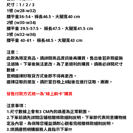
尺寸：1 / 2 / 3
1號 (w28-w32)
腰平量36-54、褲長46.5、大腿寬40 cm
2號 (w30-w34)
腰平量 39.5-57.5、 褲長47.5、大腿寬41.5 cm
3號 (w32-w36)
腰平量 43-61、 褲長48.5、大腿寬43 cm
注意：
此款為限定商品，請詳閱商品資訊後再購買，售出後若非瑕疵無
法退換，下單後無法更改，為了更順利的購買，請務必詳閱尺寸
數據。
官網選擇好取貨方式後即不得再更改。
選擇店取的朋友，請於當日晚上8點後在進行店取，謝謝。
發售付款方式統一為“線上刷卡”購買
注意事項：
1.尺寸數據上會有3 CM內的誤差為正常範圍。
2.下單前請先詳閱店鋪相關條款細則說明，下單即代表同意購物規
定及內容，為保障您權益請耐心觀看完相關條款細則說明。
3.煩請遵照網購服務人員指示下單!!!