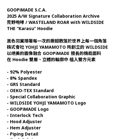
GOOPiMADE S.C.A.
2025 A/W Signature Collaboration Archive
荒野咆哮 / WASTELAND ROAR with WILDSIDE
THE “Karasu” Hoodie
黑色羽翼隨著每一次的振翅散落於世界上每一個角落
株式會社 YOHJI YAMAMOTO 所創立的 WILDSIDE
以絕美的圖像融合 GOOPiMADE 擅長的機能面料
在 Hoodie 雙層、立體的輪廓中 植入雙方元素
- 92% Polyester
- 8% Spandex
- GRS Standard
- OEKO-TEX Standard
- Special Collaboration Graphic
- WILDSIDE YOHJI YAMAMOTO Logo
- GOOPiMADE Logo
- Interlock Tech
- Hood Adjuster
- Hem Adjuster
- Piping Detail