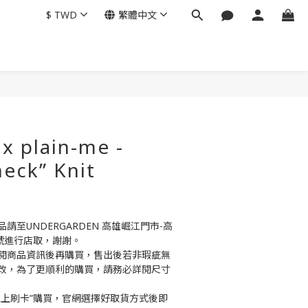
$
TWD
繁體中文
x plain-me -
eck” Knit
至UNDERGARDEN 高雄崛江門市-高
號進行店取，謝謝。
閱商品資訊後再購買，售出後若非瑕疵無
改，為了更順利的購買，請務必詳閱尺寸
線上刷卡”購買，官網選擇好取貨方式後即