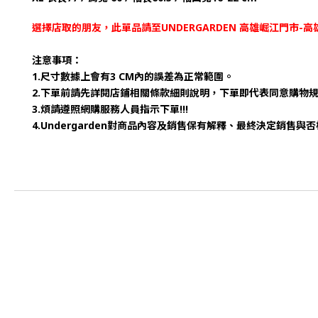
選擇店取的朋友，此單品請至UNDERGARDEN 高雄崛江門市
注意事項：
1.尺寸數據上會有3 CM內的誤差為正常範圍。
2.下單前請先詳閱店鋪相關條款細則說明，下單即代表同意購物
3.煩請遵照網購服務人員指示下單!!!
4.Undergarden對商品內容及銷售保有解釋、最終決定銷售與