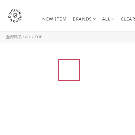
NEW ITEM
BRANDS
ALL
CLEAR
全部商品
/
ALL
/
TOP