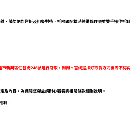
複雜，請勿劇烈彎折及粗魯對待，拆除跟配戴時將鏈條理順並雙手操作拆
-高雄市新興區仁智街246號進行店取，謝謝。官網選擇好取貨方式後即不得
規定及內容，為保障您權益請耐心觀看完相關條款細則說明。
否權利。