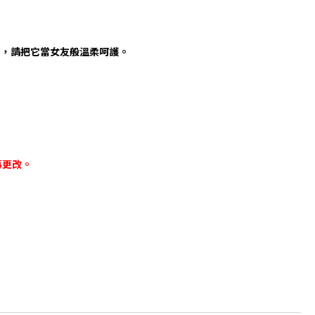
卸，請把它當女友般溫柔呵護。
再更改。