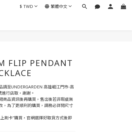
$
TWD
繁體中文
M FLIP PENDANT
CKLACE
至UNDERGARDEN 高雄崛江門市-高
號進行店取，謝謝。
閱商品資訊後再購買，售出後若非瑕疵無
改，為了更順利的購買，請務必詳閱尺寸
線上刷卡”購買，官網選擇好取貨方式後即