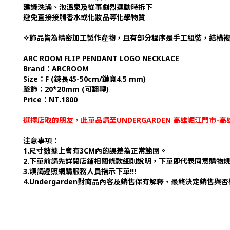
建議洗澡、泡溫泉及從事劇烈運動時拆下
避免直接接觸香水或化妝品等化學物質
✧
飾品皆為精密加工製作產物，且有部分程序是手工組裝，結構
ARC ROOM FLIP PENDANT LOGO NECKLACE
Brand：ARCROOM
Size：F (鍊長45-50cm/鏈寬4.5 mm)
墜飾：20*20mm (可翻轉)
Price：NT.1800
選擇店取的朋友，此單品請至UNDERGARDEN 高雄崛江門市
注意事項：
1.尺寸數據上會有3CM內的誤差為正常範圍。
2.下單前請先詳閱店鋪相關條款細則說明，下單即代表同意購物
3.煩請遵照網購服務人員指示下單!!!
4.Undergarden對商品內容及銷售保有解釋、最終決定銷售與