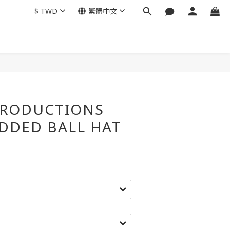
$
TWD
繁體中文
PRODUCTIONS
ADDED BALL HAT