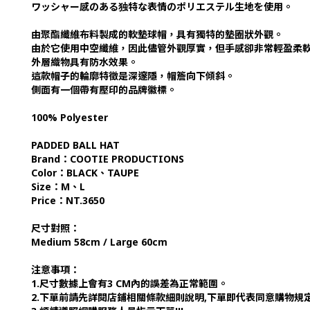
ワッシャー感のある独特な表情のポリエステル生地を使用。
由聚酯纖維布料製成的軟墊球帽，具有獨特的墊圈狀外觀。
由於它使用中空纖維，因此儘管外觀厚實，但手感卻非常輕盈柔
外層織物具有防水效果。
這款帽子的輪廓特徵是深邃隱，帽簷向下傾斜。
側面有一個帶有壓印的品牌徽標。
100% Polyester
PADDED BALL HAT
Brand：COOTIE PRODUCTIONS
Color：BLACK、TAUPE
Size：M、L
Price：NT.3650
尺寸對照：
Medium 58cm / Large 60cm
注意事項：
1.尺寸數據上會有3 CM內的誤差為正常範圍。
2.下單前請先詳閱店鋪相關條款細則說明,下單即代表同意購物規