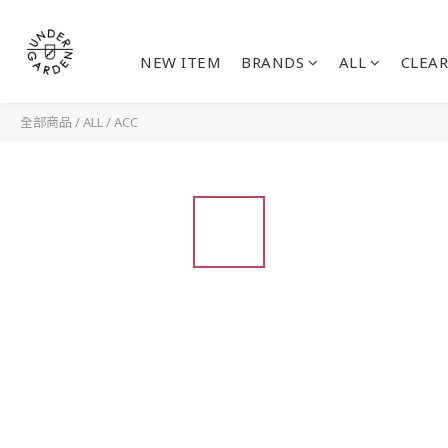
NEW ITEM
BRANDS
ALL
CLEAR
全部商品
/
ALL
/
ACC