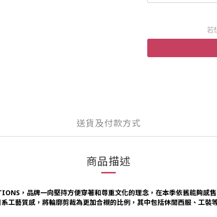
若
送貨及付款方式
商品描述
ODUCTIONS，品牌一向堅持方便穿著和尊重文化的理念，在本季依舊能夠感售
日系工藝質感，將輪廓剪裁為更加合襯的比例，其中包括休閒西服、工裝