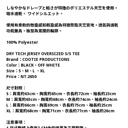
しなやかなドレープと軽さが特徴のポリエステル天竺を使用。
吸水速乾。 ワイドシルエット。
使用有柔軟的懸垂感和輕盈感為特徵聚酯天竺質地。透氣與速乾
功能兼具。版型為寬闊的輪廓。
100% Polyester
DRY TECH JERSEY OVERSIZED S/S TEE
Brand：COOTIE PRODUCTIONS
Color：BLACK、OFF WHITE
Size：S、M、L 、XL
Price：NT.2650
尺寸對照：
S：肩寬約63cm、胸寬約65cm、衣長約72cm、袖長約23cm
M：肩寬約65cm、胸寬約68cm、衣長約74cm、袖長約24cm
L：肩寬約66cm、胸寬69cm、衣長約75cm、袖長約25cm
XL：肩寬約68cm、胸寬71cm、衣長約77cm、袖長約26cm
注意事項：
1.尺寸數據上會有3 CM內的誤差為正常範圍。