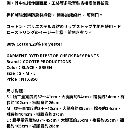
例，其中包括休閒西服、工裝等多款套裝皆相當值得留意
棉和滌綸混紡防撕裂織物。 簡易抽繩設計。 前開口。
コットン、ポリエステル混紡のリップストップ生地を使用。ド
ローストリングのイージー仕様。前開き有り。
80% Cotton,20％ Polyester
GARMENT DYED RIPSTOP CHECK EASY PANTS
Brand：COOTIE PRODUCTIONS
Color：BLACK
、GREEN
Size：S、M、L
Price：NT.6850
尺寸對照：
S：腰平量寬度約32～41cm，大腿寬約34cm，襠長約34cm，褲
長約102cm，褲腳寬約26cm
M : 腰平量寬度約34～42cm，大腿寬約35cm，襠長約34cm，
褲長約104cm，褲腳寬約27cm
L : 腰平量寬度約37～45cm，大腿寬約35cm，襠長約35cm，褲
長約105cm，褲腳寬約28cm