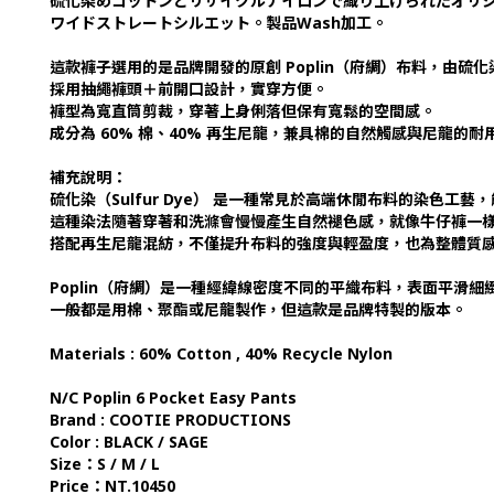
硫化染めコットンとリサイクルナイロンで織り上げられたオリ
ワイドストレートシルエット。製品Wash加工。
這款褲子選用的是品牌開發的原創 Poplin（府綢）布料，由
採用抽繩褲頭＋前開口設計，實穿方便。
褲型為寬直筒剪裁，穿著上身俐落但保有寬鬆的空間感。
成分為 60% 棉、40% 再生尼龍，兼具棉的自然觸感與尼龍的耐
補充說明：
硫化染（Sulfur Dye） 是一種常見於高端休閒布料的染色工
這種染法隨著穿著和洗滌會慢慢產生自然褪色感，就像牛仔褲一
搭配再生尼龍混紡，不僅提升布料的強度與輕盈度，也為整體質
Poplin（府綢）是一種經緯線密度不同的平織布料，表面平滑
一般都是用棉、聚酯或尼龍製作，但這款是品牌特製的版本。
Materials : 60% Cotton , 40% Recycle Nylon
N/C Poplin 6 Pocket Easy Pants
Brand : COOTIE PRODUCTIONS
Color : BLACK / SAGE
Size：S / M / L
Price：NT.10450