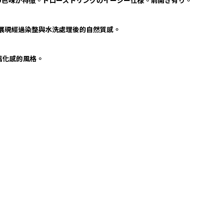
の色味が特徴。ドローストリングのイージー仕様。前開き有り。
，展現經過染整與水洗處理後的自然質感。
帶舊化感的風格。