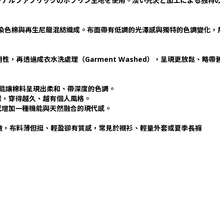
ジナルファブリックのポプリン生地を使用。淡い光沢と加工による独特
硫化染色棉與再生尼龍混紡織成。布面帶有低調的光澤感與獨特的色調變化
用性，再透過成衣水洗處理（Garment Washed），呈現更放鬆、略
藝，能讓棉料呈現出柔和、帶深度的色調。
樣，穿得越久、越有個人風格。
感增加一種機能與天然融合的現代感。
細緻，布料薄但挺、輕盈卻有質感，
常見於襯衫、輕量外套或夏季長褲