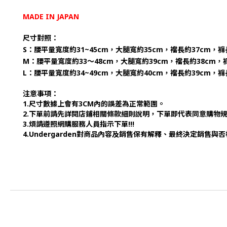
MADE IN JAPAN
尺寸對照：
S：腰平量寬度約31~45cm，大腿寬約35cm，襠長約37cm，褲
M：腰平量寬度約33～48cm，大腿寬約39cm，襠長約38cm，褲
L：腰平量寬度約34~49cm，大腿寬約40cm，襠長約39cm，褲
注意事項：
1.尺寸數據上會有3CM內的誤差為正常範圍。
2.下單前請先詳閱店鋪相關條款細則說明，下單即代表同意購物
3.煩請遵照網購服務人員指示下單!!!
4.Undergarden對商品內容及銷售保有解釋、最終決定銷售與