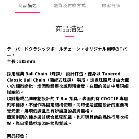
商品描述
送貨及付款方式
顧客評價
商品描述
テーパードクラシックボールチェーン。オリジナル刻印のTバ
ー。
全長 : 505mm
採用經典 Ball Chain（珠鍊） 設計打造，鍊身以 Tapered
Classic Ball Chain（漸縮式珠鍊） 製成，透過珠體尺寸由大至
小的細微變化，增添整體層次感與精緻度，在簡約設計中展現細
膩細節。
項鍊搭載品牌原創設計的 T-Bar 扣具，表面刻有 COOTIE 專屬
刻印標誌，不僅作為固定結構使用，同時也是整體設計的重要視
覺元素，展現低調且具有辨識度的品牌風格。
簡潔俐落的鍊身設計適合單獨配戴，也可與其他飾品進行層次搭
配，為日常造型增添細節與質感。
商品特色：