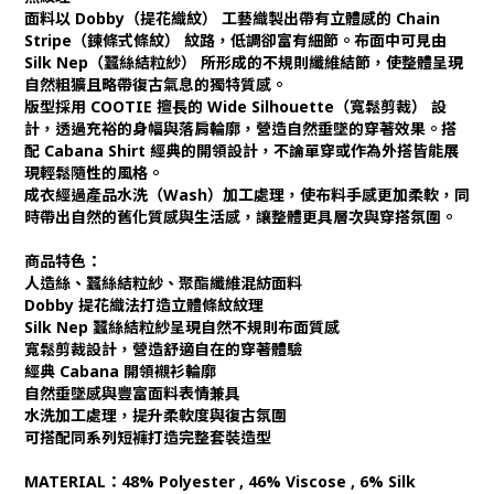
面料以 Dobby（提花織紋） 工藝織製出帶有立體感的 Chain
Stripe（鍊條式條紋） 紋路，低調卻富有細節。布面中可見由
Silk Nep（蠶絲結粒紗） 所形成的不規則纖維結節，使整體呈現
自然粗獷且略帶復古氣息的獨特質感。
版型採用 COOTIE 擅長的 Wide Silhouette（寬鬆剪裁） 設
計，透過充裕的身幅與落肩輪廓，營造自然垂墜的穿著效果。搭
配 Cabana Shirt 經典的開領設計，不論單穿或作為外搭皆能展
現輕鬆隨性的風格。
成衣經過產品水洗（Wash）加工處理，使布料手感更加柔軟，同
時帶出自然的舊化質感與生活感，讓整體更具層次與穿搭氛圍。
商品特色：
人造絲、蠶絲結粒紗、聚酯纖維混紡面料
Dobby 提花織法打造立體條紋紋理
Silk Nep 蠶絲結粒紗呈現自然不規則布面質感
寬鬆剪裁設計，營造舒適自在的穿著體驗
經典 Cabana 開領襯衫輪廓
自然垂墜感與豐富面料表情兼具
水洗加工處理，提升柔軟度與復古氛圍
可搭配同系列短褲打造完整套裝造型
MATERIAL：48% Polyester , 46% Viscose , 6% Silk