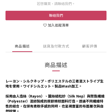
若想購買，請聯絡我們。
聯絡我們
加入追蹤清單
商品描述
送貨及付款方式
顧客評價
商品描述
レーヨン、シルクネップ、ポリエステルの三者混ストライプ生
地を使用。ワイドシルエット。製品Wash加工。
採用由人造絲（Rayon）、蠶絲結粒紗（Silk Nep）與聚酯纖維
（Polyester）混紡製成的原創條紋面料打造。透過不同纖維特
性的結合，在保有柔軟手感的同時，也呈現豐富的布面層次與自
然紋理。