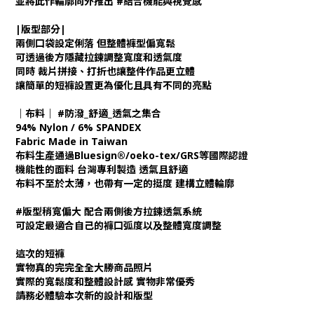
並將此作輪廓向外推出 #結合機能與視覺感
|版型部分|
兩側口袋設定俐落 但整體褲型偏寬鬆
可透過後方隱藏拉鍊調整寬度和透氣度
同時 裁片拼接、打折也讓整件作品更立體
讓簡單的短褲設置更為優化且具有不同的亮點
｜布料｜ #防潑_舒適_透氣之集合
94% Nylon / 6% SPANDEX
Fabric Made in Taiwan
布料生產通過Bluesign®/oeko-tex/GRS等國際認證
機能性的面料 台灣專利製造 透氣且舒適
布料不至於太薄，也帶有一定的挺度 建構立體輪廓
#版型稍寬偏大 配合兩側後方拉鍊透氣系統
可設定最適合自己的褲口弧度以及整體寬度調整
這次的短褲
實物真的完完全全大勝商品照片
實際的寬鬆度和整體設計感 實物非常優秀
請務必體驗本次新的設計和版型