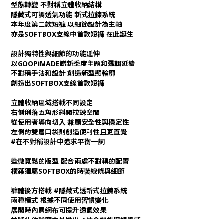
型態轉變 不對稱立體收納結構
隱藏式可調透氣功能 新式拉鍊系統
本年度第二款短褲 以細節設計為主軸
亦是SOFTBOX支線中首款短褲 在此誕生
設計獨特性與細節的功能延伸
以GOOPiMADE嶄新季度主題和邏輯延續
不對稱手法和設計 創造新型態輪廓
創造出SOFTBOX支線首款短褲
立體收納區域搭載不同設定
右側俐落五角形斜開拉鍊空間
從使用者導向切入 兼顧安全性與穩定性
左側的雙層口袋則創造便利性且更直覺
#在不對稱設計中追求平衡一詞
些微寬鬆的版型 配合兩處不對稱的配置
構築獨屬SOFTBOX的時裝線條與細節
褲體後方搭載 #隱藏式透新式拉鍊系統
兩種模式 根據不同使用習慣變化
展開時內層網布可提升透氣效果