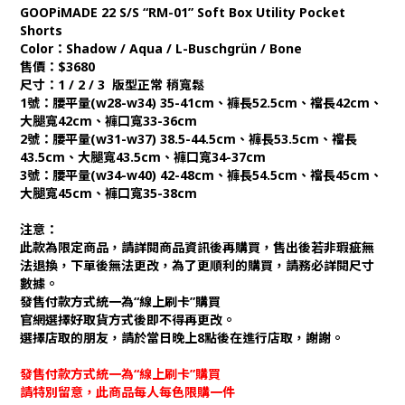
GOOPiMADE 22 S/S “RM-01” Soft Box Utility Pocket
Shorts
Color：Shadow / Aqua / L-Buschgrün / Bone
售價：$3680
尺寸：1 / 2 / 3 版型正常 稍寬鬆
1號：腰平量(w28-w34) 35-41cm、褲長52.5cm、襠長42cm、
大腿寬42cm、褲口寬33-36cm
2號：腰平量(w31-w37) 38.5-44.5cm、褲長53.5cm、襠長
43.5cm、大腿寬43.5cm、褲口寬34-37cm
3號：腰平量(w34-w40) 42-48cm、褲長54.5cm、襠長45cm、
大腿寬45cm、褲口寬35-38cm
注意：
此款為限定商品，請詳閱商品資訊後再購買，售出後若非瑕疵無
法退換，下單後無法更改，為了更順利的購買，請務必詳閱尺寸
數據。
發售付款方式統一為“線上刷卡”購買
官網選擇好取貨方式後即不得再更改。
選擇店取的朋友，請於當日晚上8點後在進行店取，謝謝。
發售付款方式統一為“線上刷卡”購買
請特別留意，此商品每人每色限購一件