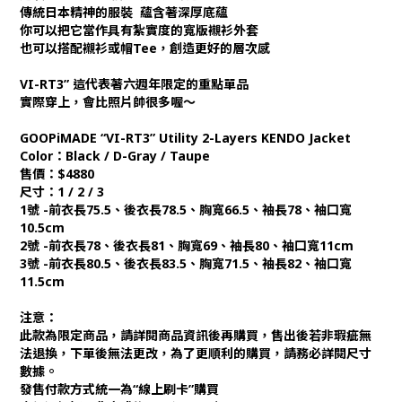
傳統日本精神的服裝 蘊含著深厚底蘊
你可以把它當作具有紮實度的寬版襯衫外套
也可以搭配襯衫或帽Tee，創造更好的層次感
VI-RT3” 這代表著六週年限定的重點單品
實際穿上，會比照片帥很多喔～
GOOPiMADE “VI-RT3” Utility 2-Layers KENDO Jacket
Color：Black / D-Gray / Taupe
售價：$4880
尺寸：1 / 2 / 3
1號 -前衣長75.5、後衣長78.5、胸寬66.5、袖長78、袖口寬
10.5cm
2號 -前衣長78、後衣長81、胸寬69、袖長80、袖口寬11cm
3號 -前衣長80.5、後衣長83.5、胸寬71.5、袖長82、袖口寬
11.5cm
注意：
此款為限定商品，請詳閱商品資訊後再購買，售出後若非瑕疵無
法退換，下單後無法更改，為了更順利的購買，請務必詳閱尺寸
數據。
發售付款方式統一為“線上刷卡”購買