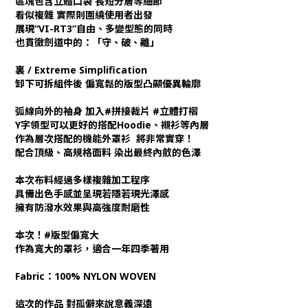
區塊包含立體口袋 長短分層等細節
看似複雜 實際則圍繞使用者出發
展現“VI-RT3”自由、多變型態的同時
也貫徹劍道中的：「守、破、離」
裏 / Extreme Simplification
卸下可拆組件後 偏寬鬆的版型凸顯優異輪廓
弧線向外的袖身 加入#拼接裁片 #立體打褶
Y字領型可以更好的搭配Hoodie、襯衫等內層
作為層次搭配的機能外罩衫 將非常實穿！
配合頂級、高規格面料 染出最終內斂的色澤
本次布料經過多樣複雜加工程序
具備出色手感並呈現若隱若現光澤感
擁有防潑水效果與高強度耐磨性
本次！#版型偏寬大
作為寬大的罩衫，適合一年四季著用
Fabric：100% NYLON WOVEN
這次的作品 對孤僻來說意義深遠