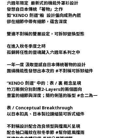
六週年限定 最新式的機能外罩衫設計
發想自日本傳統「著物」之作
如“KENDO 劍道”般 設計偏向成熟內斂
卻在細節中帶有細節，蘊含深度
雙邊不對稱的雙層設定，可拆卸變換型態
在進入秋冬季度之時
孤僻將任性的靈魂藏入六週年系列之中
一年一度 汲取靈感自日本傳統著物的設計
圍繞機能性發想出本次的 #不對稱可拆卸組件
“KENDO 劍道” 中的：表 / 裏 概念呈現
竹刀兩側分別對應2-Layers的兩個面向
豐富的細節與深度；簡約俐落的版型 #合二為一
表 / Conceptual Breakthrough
以日本扣具、日本製拉鍊組裝可拆式組件
不對稱設計配合改良領型與擋風片呈現
配合袖口羅紋在秋冬季節 #幫你遮風擋雨