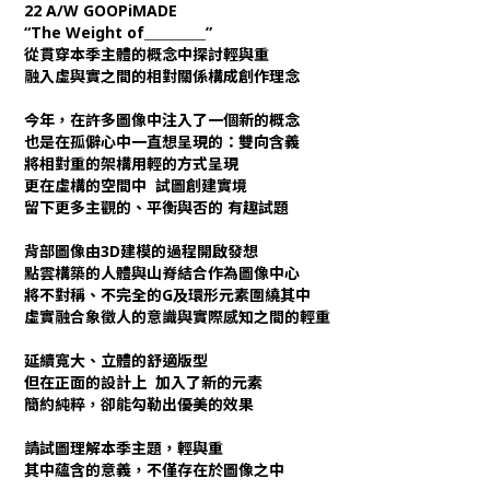
22 A/W GOOPiMADE
“The Weight of＿＿＿＿”
從貫穿本季主體的概念中探討輕與重
融入虛與實之間的相對關係構成創作理念
今年，在許多圖像中注入了一個新的概念
也是在孤僻心中一直想呈現的：雙向含義
將相對重的架構用輕的方式呈現
更在虛構的空間中 試圖創建實境
留下更多主觀的、平衡與否的 有趣試題
背部圖像由3D建模的過程開啟發想
點雲構築的人體與山脊結合作為圖像中心
將不對稱、不完全的G及環形元素圍繞其中
虛實融合象徵人的意識與實際感知之間的輕重
延續寬大、立體的舒適版型
但在正面的設計上 加入了新的元素
簡約純粹，卻能勾勒出優美的效果
請試圖理解本季主題，輕與重
其中蘊含的意義，不僅存在於圖像之中