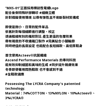
“MXS-01”正面採用標誌性電繡Logo
配合後側特殊矽膠轉印 #細緻立體
針對襪履使用情境 以帶有彈性且不易斷裂材質構成
即便是微小、日常的配件單品
依舊針對每個細節進行調整、校正
透過粗細有別的羅紋對比 產生更佳的包覆效果
帶有捲度的不收邊羅口製作 #完美貼合小腿輪廓
同時絕佳的長度設定 也能配合長短褲款、高低筒鞋身
首次使用Acteev®抗菌纖維
Ascend Performance Materials 的專利科技
能有效抑制細菌和異味的生成 #同步提升親膚效果
冬季即使著用悶熱鞋款 也不會感到不適
#全鞋款適應
Possessing The LYCRA Company's patented
technology.
Material：74%COTTON、13%NYLON、10%Acteev®、
3%LYCRA®