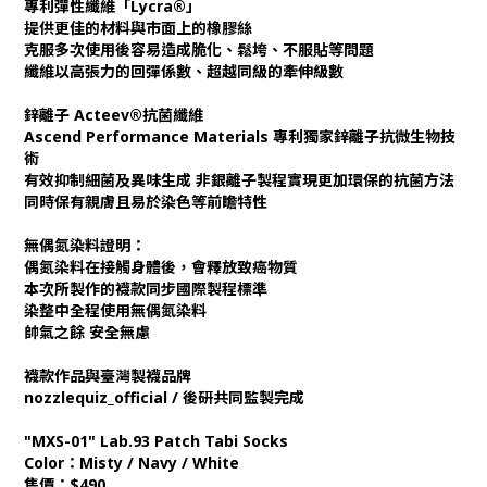
專利彈性纖維「Lycra®」
提供更佳的材料與市面上的橡膠絲
克服多次使用後容易造成脆化、鬆垮、不服貼等問題
纖維以高張力的回彈係數、超越同級的牽伸級數
鋅離子 Acteev®抗菌纖維
Ascend Performance Materials 專利獨家鋅離子抗微生物技
術
有效抑制細菌及異味生成 非銀離子製程實現更加環保的抗菌方法
同時保有親膚且易於染色等前瞻特性
無偶氮染料證明：
偶氮染料在接觸身體後，會釋放致癌物質
本次所製作的襪款同步國際製程標準
染整中全程使用無偶氮染料
帥氣之餘 安全無慮
襪款作品與臺灣製襪品牌
nozzlequiz_official / 後研共同監製完成
"MXS-01" Lab.93 Patch Tabi Socks
Color：Misty / Navy / White
售價：$490