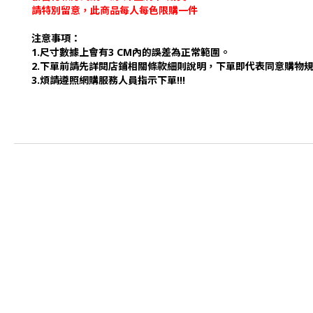
請特別留意，此商品每人每色限購一件
注意事項：
1.尺寸數據上會有3 CM內的誤差為正常範圍。
2.下單前請先詳閱店鋪相關條款細則說明，下單即代表同意購物
3.煩請遵照網購服務人員指示下單!!!