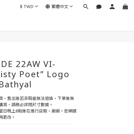
$
TWD
繁體中文
DE 22AW VI-
isty Poet” Logo
Bathyal
買，售出後若非瑕疵無法退換，下單後無
購買，請務必詳閱尺寸數據。
當日晚上8點後在進行店取，謝謝。官網選
再更改。