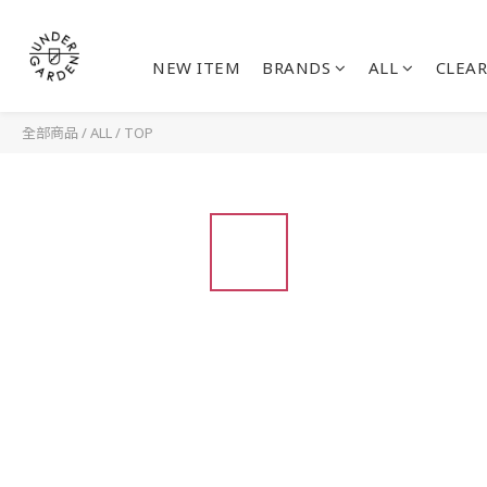
NEW ITEM
BRANDS
ALL
CLEAR
全部商品
/
ALL
/
TOP