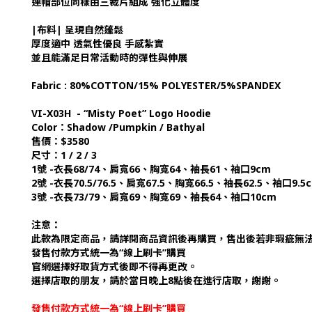
連帽部位同樣由三裁片組成 強化立體度
|布料| 呈現自然蓬鬆
厚度適中 透氣性優良 手感紮實
並且能滿足日常活動時的彈性與伸展
Fabric : 80%COTTON/15% POLYESTER/5%SPANDEX
VI-X03H - “Misty Poet” Logo Hoodie
Color：Shadow /Pumpkin / Bathyal
售價：$3580
尺寸：1 / 2 / 3
1號 -衣長68/74、肩寬66、胸寬64、袖長61、袖口9cm
2號 -衣長70.5/76.5、肩寬67.5、胸寬66.5、袖長62.5、袖口9.5
3號 -衣長73/79、肩寬69、胸寬69、袖長64、袖口10cm
注意：
此款為限定商品，請詳閱商品資訊後再購買，售出後若非瑕疵無
發售付款方式統一為“線上刷卡”購買
官網選擇好取貨方式後即不得再更改。
選擇店取的朋友，請於當日晚上8點後在進行店取，謝謝。
發售付款方式統一為“線上刷卡”購買