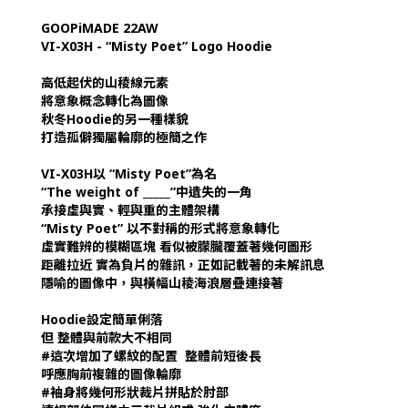
GOOPiMADE 22AW
VI-X03H - “Misty Poet” Logo Hoodie
高低起伏的山稜線元素
將意象概念轉化為圖像
秋冬Hoodie的另一種樣貌
打造孤僻獨屬輪廓的極簡之作
VI-X03H以 “Misty Poet”為名
“The weight of _____”中遺失的一角
承接虛與實、輕與重的主體架構
“Misty Poet” 以不對稱的形式將意象轉化
虛實難辨的模糊區塊 看似被朦朧覆蓋著幾何圖形
距離拉近 實為負片的雜訊，正如記載著的未解訊息
隱喻的圖像中，與橫幅山稜海浪層疊連接著
Hoodie設定簡單俐落
但 整體與前款大不相同
#這次增加了螺紋的配置 整體前短後長
呼應胸前複雜的圖像輪廓
#袖身將幾何形狀裁片拼貼於肘部