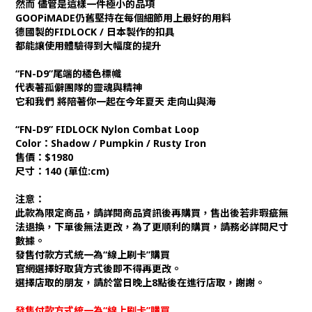
然而 儘管是這樣一件極小的品項
GOOPiMADE仍舊堅持在每個細節用上最好的用料
德國製的FIDLOCK / 日本製作的扣具
都能讓使用體驗得到大幅度的提升
“FN-D9”尾端的橘色標幟
代表著孤僻團隊的靈魂與精神
它和我們 將陪著你一起在今年夏天 走向山與海
“FN-D9” FIDLOCK Nylon Combat Loop
Color：Shadow / Pumpkin / Rusty Iron
售價：$1980
尺寸：140 (單位:cm)
注意：
此款為限定商品，請詳閱商品資訊後再購買，售出後若非瑕疵無
法退換，下單後無法更改，為了更順利的購買，請務必詳閱尺寸
數據。
發售付款方式統一為“線上刷卡”購買
官網選擇好取貨方式後即不得再更改。
選擇店取的朋友，請於當日晚上8點後在進行店取，謝謝。
發售付款方式統一為“線上刷卡”購買