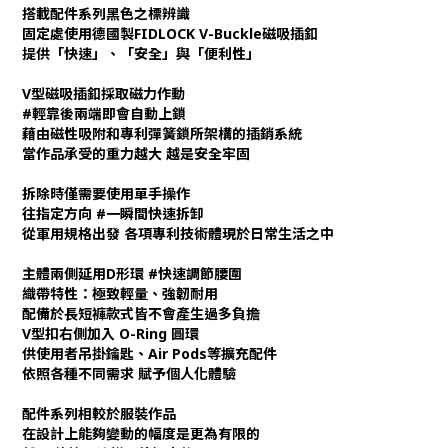
搭載配件系列黑色之標辨識
固定處使用德國製FIDLOCK V-Buckle磁吸插釦
提供「快速」、「安全」與「便利性」
V型磁吸插釦採取磁力作動
#輕靠後兩端即會自動上鎖
藉由磁性吸附和專利彈簧鎖所架構的插銷系統
當作品承受的重力越大 越是安全牢固
拆除時僅需要使用單手操作
往指定方向 #一瞬間快速拆卸
從軍用規格出發 各項專利技術體現於日常生活之中
主體兩側延用D形環 #快速調節腰圍
織帶特性：極致輕量、強韌耐用
配備於長短褲款式皆不會產生過多負擔
V型扣右側加入 O-Ring 圓環
供使用者吊掛鑰匙、Air Pods等擴充配件
依照各種不同需求 賦予個人化體驗
配件系列相較於服裝作品
在設計上能夠變動的幅度是更為有限的