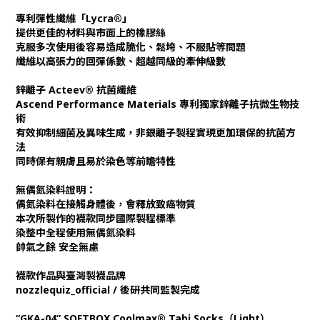
專利彈性纖維「Lycra®」
提供更佳的材料與市面上的橡膠絲
克服多次使用後容易造成脆化、鬆垮、不服貼等問題
纖維以高張力的回彈係數、超越同級的牽伸級數
鋅離子 Acteev® 抗菌纖維
Ascend Performance Materials 專利獨家鋅離子抗微生物技
術
有效抑制細菌及異味生成，非銀離子製程實現更加環保的抗菌方
法
同時保有親膚且易於染色等前瞻特性
無偶氮染料證明：
偶氮染料在接觸身體後，會釋放致癌物質
本次所製作的襪款同步國際製程標準
染整中全程使用無偶氮染料
帥氣之餘 安全無慮
襪款作品與臺灣製襪品牌
nozzlequiz_official / 後研共同監製完成
“GKA-04” SOFTBOX Coolmax® Tabi Socks（Light）