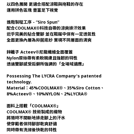
以四色展開 更適合搭配涼鞋與拖鞋的存在
運用拼色區塊 豐富足下視覺
進階製程工序 - “Siro Spun”
配合COOLMAX®科技自帶的涼爽排汗效果
近乎完美的貼合雙腳 並在鞋履中保有一定透氣性
全面更換內層為抑菌底紗 實現不同層面的清爽
鋅離子 Acteev®尼龍纖維全面覆蓋
Nylon原絲帶有柔軟親膚且強韌的特性
透過雙腳感受孤僻所強調的「全場域適應」
Possessing The LYCRA Company's patented
technology.
Material：45%COOLMAX®、35%Siro Cotton、
8%Acteev®、10%NYLON、2%LYCRA®
面料上搭載「COOLMAX®」
COOLMAX® 技術製成的織物
將隨時不間斷地排走腳上的汗水
使穿戴者保持腳部乾爽舒適
同時帶有洗滌後快乾的特性