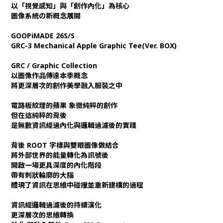
以「視覺感知」與「創作內化」為核心
圖像系統の新概念展開
GOOPiMADE 26S/S
GRC-3 Mechanical Apple Graphic Tee(Ver. BOX)
GRC / Graphic Collection
以圖像作品傳達本季概念
將更深層次的創作美學融入服裝之中
電路板紋理的蘋果 象徵純粹的創作
但在這純粹的背後
是無數資訊經過內化與邏輯過濾後的實踐
背後 ROOT 字樣與雙眼圖像做結合
將外部世界的能量轉化為訊號後
開啟一場更具深度的內化階段
帶有刺狀輪廓的大腦
體現了資訊在思維中碰撞並重新建構的過程
資訊經邏輯過濾後的持續演化
更深層次的思維轉換