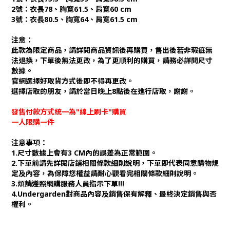
2號：衣長78、胸寬61.5、肩寬60 cm
3號：衣長80.5、胸寬64、肩寬61.5 cm
注意：
此款為限定商品，請詳閱商品資訊後再購買，售出後若非瑕疵無
法退換，下單後無法更改，為了更順利的購買，請務必詳閱尺寸
數據。
官網選擇好取貨方式後即不得再更改。
選擇店取的朋友，請於當日晚上8點後在進行店取，謝謝。
發售付款方式統一為"線上刷卡"購買
一人限購一件
注意事項：
1.尺寸數據上會有3 CM內的誤差為正常範圍。
2.下單前請先詳閱店鋪相關條款細則說明，下單即代表同意購物規
定及內容，為保障您權益請耐心觀看完相關條款細則說明。
3.煩請遵照網購服務人員指示下單!!!
4.Undergarden對商品內容及銷售保有解釋、最終決定銷售與否
權利。