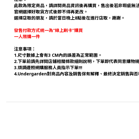
此款為限定商品，請詳閱商品資訊後再購買，售出後若非瑕疵無
官網選擇好取貨方式後即不得再更改。
選擇店取的朋友，請於當日晚上8點後在進行店取，謝謝。
發售付款方式統一為“線上刷卡”購買
一人限購一件
注意事項：
1.尺寸數據上會有3 CM內的誤差為正常範圍。
2.下單前請先詳閱店鋪相關條款細則說明，下單即代表同意購物
3.煩請遵照網購服務人員指示下單!!!
4.Undergarden對商品內容及銷售保有解釋、最終決定銷售與