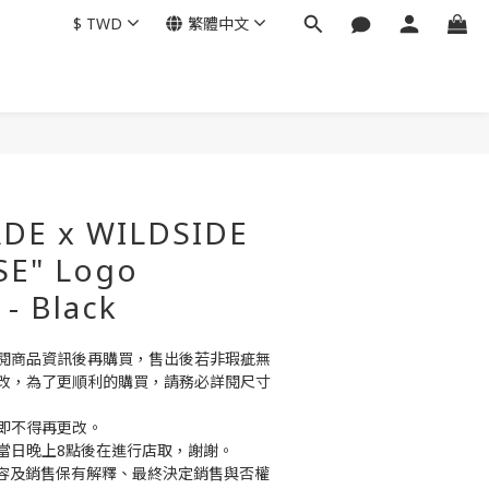
$
TWD
繁體中文
DE x WILDSIDE
SE" Logo
- Black
閱商品資訊後再購買，售出後若非瑕疵無
改，為了更順利的購買，請務必詳閱尺寸
即不得再更改。
當日晚上8點後在進行店取，謝謝。
商品內容及銷售保有解釋、最終決定銷售與否權