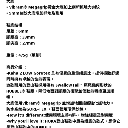
大底
• Vibram® Megagrip黃金大底加上創新抓地力刻紋
• 5mm刻紋大底增加抓地及耐用
鞋底結構
足差：6mm
腳跟高：33mm
腳尖高：27mm
重量：475g（單腳）
商品介紹 ：
-Kaha 2 LOW Goretex 具有優異的重量緩震比，提供極致舒適
同時擁有卓越的性能表現。
這款耐用的登山鞋採用帶有 SwallowTail™ 燕尾幾何形狀的
HUBBLE® 鞋跟，降低地面對腳跟的衝擊並使動能轉換更加順
暢。
大底使用Vibram® Megagrip 並增加地面接觸強化抓地力。
防水系統為GORE-TEX ，鞋面使用環保紗線。
-How it’s different:使用環境友善材料，增強緩震及耐用度
-Why you’ll love it: HOKA登山鞋款中最為緩震的款式，想像它
是登山鞋款中的BONDI。