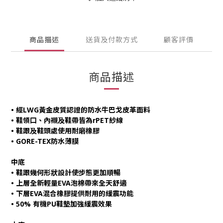
商品描述
送貨及付款方式
顧客評價
商品描述
• 經LWG黃金皮質認證的防水牛巴戈皮革面料
• 鞋領口、內襯及鞋帶皆為rPET紗線
• 鞋跟及鞋頭處使用耐磨橡膠
• GORE-TEX防水薄膜
中底
• 鞋跟幾何形狀設計使步態更加順暢
• 上層全新輕量EVA泡棉帶來全天舒適
• 下層EVA混合橡膠提供耐用的緩震功能
• 50% 有機PU鞋墊加強緩震效果