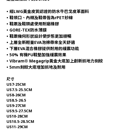
• 經LWG黃金皮質認證的防水牛巴戈皮革面料
• 鞋領口、內襯及鞋帶皆為rPET紗線
• 鞋跟及鞋頭處使用耐磨橡膠
• GORE-TEX防水薄膜
• 鞋跟幾何形狀設計使步態更加順暢
• 上層全新輕量EVA泡棉帶來全天舒適
• 下層EVA混合橡膠提供耐用的緩震功能
• 50% 有機PU鞋墊加強緩震效果
• Vibram® Megagrip黃金大底加上創新抓地力刻紋
• 5mm刻紋大底增加抓地及耐用
尺寸
US7-25CM
US7.5-25.5CM
US8-26CM
US8.5-26.5
US9-27CM
US9.5-27.5CM
US10-28CM
US10.5-28.5CM
US11-29CM