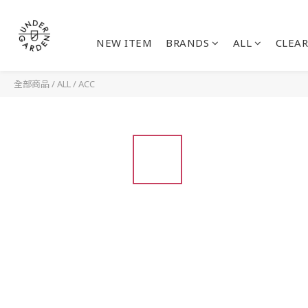
NEW ITEM
BRANDS
ALL
CLEAR
全部商品
/
ALL
/
ACC