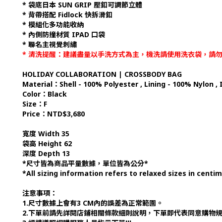
* 袋底日本 SUN GRIP 壓釦可調節立體
* 背帶搭配 Fidlock 快拆滑釦
* 模組化多功能收納
* 內側防撞材質 IPAD 口袋
* 聯名主視覺刺繡
* 清洗提醒：建議盡量以手洗方式為主，機洗請使用洗衣袋，請
HOLIDAY COLLABORATION | CROSSBODY BAG
Material：Shell - 100% Polyester , Lining - 100% Nylon ,
Color：Black
Size：F
Price：NTD$3,680
寬度 Width 35
袋高 Height 62
深度 Depth 13
*尺寸皆為商品平量數據，單位皆為公分*
*All sizing information refers to relaxed sizes in centi
注意事項：
1.尺寸數據上會有3 CM內的誤差為正常範圍。
2.下單前請先詳閱店鋪相關條款細則說明，下單即代表同意購物