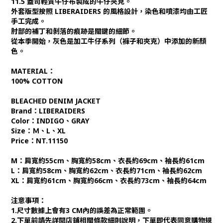
11.5 盎司輕質牛仔布製成的牛仔夾克。
外套版型按照 LIBERAIDERS 的風格設計，染色和噴漆均由工匠
手工完成。
肘部的補丁和剝落的痕跡是關鍵的細節。
從本季開始，灰色是加工牛仔系列（褲子和夾克）中添加的新顏
色。
MATERIAL：
100% COTTON
BLEACHED DENIM JACKET
Brand：LIBERAIDERS
Color：
INDIGO
、
GRAY
Size：Ｍ、L、XL
Price：NT.11150
M：肩寬約55cm、胸寬約58cm、衣長約69cm、袖長約61cm
L：肩寬約58cm、胸寬約62cm、衣長約71cm、袖長約62cm
XL：肩寬約61cm、胸寬約66cm、衣長約73cm、袖長約64cm
注意事項：
1.尺寸數據上會有3 CM內的誤差為正常範圍。
2.下單前請先詳閱店鋪相關條款細則說明，下單即代表同意購物規