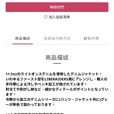
聯絡我們
加入追蹤清單
商品描述
送貨及付款方式
顧客評價
商品描述
11.5ozのライトオンスデニムを使用したデニムジャケット。
いわゆるファースト型をLIBERAIDERS風にアレンジし、職人の
手作業による汚しやペンキ加工が施されています。
肘当てや剥がし跡など、細かなディテールがポイントとなってい
ます。
今期から加工のデニムシリーズに(パンツ、ジャケット共に)グレ
ーが新色で加わっております。