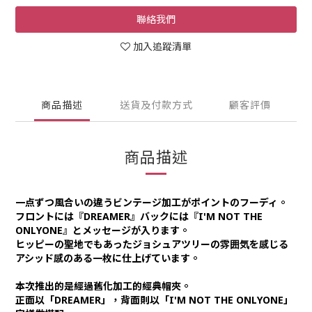
聯絡我們
加入追蹤清單
商品描述
送貨及付款方式
顧客評價
商品描述
一点ずつ風合いの違うビンテージ加工がポイントのフーディ。
フロントには『DREAMER』バックには『I'M NOT THE
ONLYONE』とメッセージが入ります。
ヒッピーの聖地でもあったジョシュアツリーの雰囲気を感じる
アシッド感のある一枚に仕上げています。
本次推出的是經過舊化加工的經典帽夾。
正面以「DREAMER」，背面則以「I'M NOT THE ONLYONE」