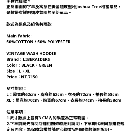
字樣做搭配。
正反兩面的字串及寓意在美國嬉皮聖地Joshua Tree相當常見，
是款帶有鮮明嬉皮氛圍的全新單品。
款式為黑色及綠色共兩款
Main fabric:
50%COTTON / 50% POLYESTER
VINTAGE WASH HOODIE
Brand：LIBERAIDERS
Color：BLACK、GREEN
Size：L、XL
Price：NT.7150
尺寸對照：
L：肩寬約62cm、胸寬約62cm、衣長約72cm、袖長約58cm
XL：肩寬約70cm、胸寬約67cm、衣長約74cm、袖長約58cm
注意事項：
1.尺寸數據上會有3 CM內的誤差為正常範圍。
2.下單前請先詳閱店鋪相關條款細則說明，下單即代表同意購物規
定及內容，為保障您權益請耐心觀看完相關條款細則說明。