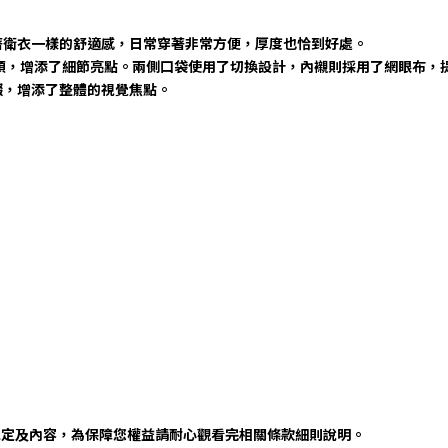
著衛衣一樣的舒適感，日常穿著非常方便，厚度也恰到好處。
拉頭，增添了細節亮點。兩側口袋使用了切換設計，內襯則採用了網眼布，
綴，增添了整體的視覺焦點。
規定及內容，為保障您權益請耐心觀看完相關條款細則說明。