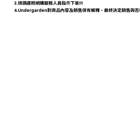
3.煩請遵照網購服務人員指示下單!!!
4.Undergarden對商品內容及銷售保有解釋、最終決定銷售與