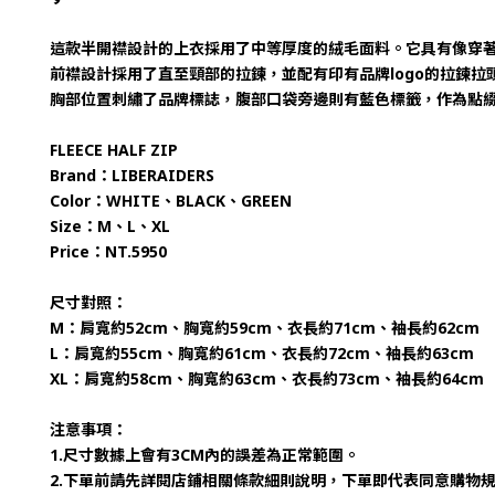
這款半開襟設計的上衣採用了中等厚度的絨毛面料。它具有像穿
前襟設計採用了直至頸部的拉鍊，並配有印有品牌logo的拉鍊
胸部位置刺繡了品牌標誌，腹部口袋旁邊則有藍色標籤，作為點
FLEECE HALF ZIP
Brand：LIBERAIDERS
Color：WHITE、BLACK、GREEN
Size：M、L、XL
Price：NT.5950
尺寸對照：
M：肩寬約52cm、胸寬約59cm、衣長約71cm、袖長約62cm
L：肩寬約55cm、胸寬約61cm、衣長約72cm、袖長約63cm
XL：肩寬約58cm、胸寬約63cm、衣長約73cm、袖長約64cm
注意事項：
1.尺寸數據上會有3CM內的誤差為正常範圍。
2.下單前請先詳閱店鋪相關條款細則說明，下單即代表同意購物