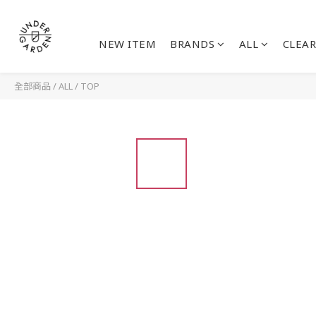
NEW ITEM
BRANDS
ALL
CLEAR
全部商品
/
ALL
/
TOP