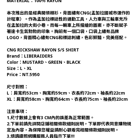
MATERIAL：100％ RAYON
本次推出的是經典開領襯衫，背面繡有CNG(孟加拉國城市運作的
計程車）。作為孟加拉標誌性的通勤工具，人力車與三輪車充斥
在孟加拉的大街小巷。而每一輛車上所描繪的圖案，亦不斷賦子
著達卡生氣勃勃的印象。胸前有一個口袋，口袋上繡有品牌
LOGO，背面精心繡有CNG和標誌刺繡，色彩鮮豔，完美搭配。
CNG RICKSHAW RAYON S/S SHIRT
Brand：LIBERAIDERS
Color：MUSTARD、GREEN、BLACK
Size：L、XL
Price：NT.5950
尺寸對照：
L：肩寬約53cm、胸寬約59cm、衣長約72cm、袖長約22cm
XL：肩寬約58cm、胸寬約64cm、衣長約75cm、袖長約23cm
注意事項：
1.尺寸數據上會有3 CM內的誤差為正常範圍。
2.下單前請先詳閱店鋪相關條款細則說明，下單即代表同意購物規
定及內容，為保障您權益請耐心觀看完相關條款細則說明。
3.煩請遵照網購服務人員指示下單!!!