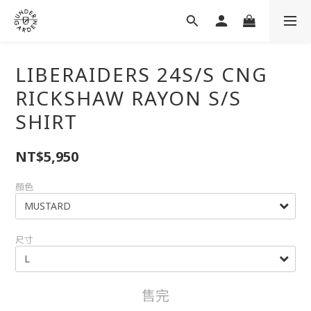
LIBERAIDERS 24S/S CNG
RICKSHAW RAYON S/S
SHIRT
NT$5,950
顏色
尺寸
售完