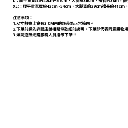
L：腰平量寬度約40cm~51cm，大腿寬36cm，襠長約38m，褲
XL:：腰平量寬度約43cm~54cm，大腿寬約39cm襠長約41cm
注意事項：
1.尺寸數據上會有3 CM內的誤差為正常範圍。
2.下單前請先詳閱店鋪相關條款細則說明，下單即代表同意購物
3.煩請遵照網購服務人員指示下單!!!