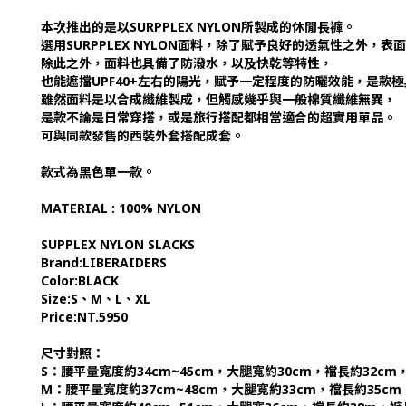
本次推出的是以SURPPLEX NYLON所製成的休閒長褲。
選用SURPPLEX NYLON面料，除了賦予良好的透氣性之外，
除此之外，面料也具備了防潑水，以及快乾等特性，
也能遮擋UPF40+左右的陽光，賦予一定程度的防曬效能，是款
雖然面料是以合成纖維製成，但觸感幾乎與一般棉質纖維無異，
是款不論是日常穿搭，或是旅行搭配都相當適合的超實用單品。
可與同款發售的西裝外套搭配成套。
款式為黑色單一款。
MATERIAL : 100% NYLON
SUPPLEX NYLON SLACKS
Brand:LIBERAIDERS
Color:BLACK
Size:S、M、L、XL
Price:NT.5950
尺寸對照：
S：腰平量寬度約34cm~45cm，大腿寬約30cm，襠長約32cm
M：腰平量寬度約37cm~48cm，大腿寬約33cm，襠長約35cm