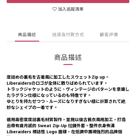
加入追蹤清單
商品描述
送貨及付款方式
顧客評價
商品描述
度詰めの裏毛を古着風に加工したスウェットZip up。
Liberaidersのロゴが全体に散りばめられています。
トラックジャケットのように、ヴィンテージのパターンを意識し
たラグラン仕様になっているのも特徴です。
ゆとりを持たせつつ、ルーズになりすぎない様に計算されて絶
妙なシェイプの一着です。
選用高密度度詰裏毛材質製作，並施以復古舊衣風格加工，打造
出帶有歲月感的 Sweat Zip-Up 拉鍊外套。整件衣身佈滿
Liberaiders 標誌性 Logo 圖樣，在低調中展現強烈的品牌個