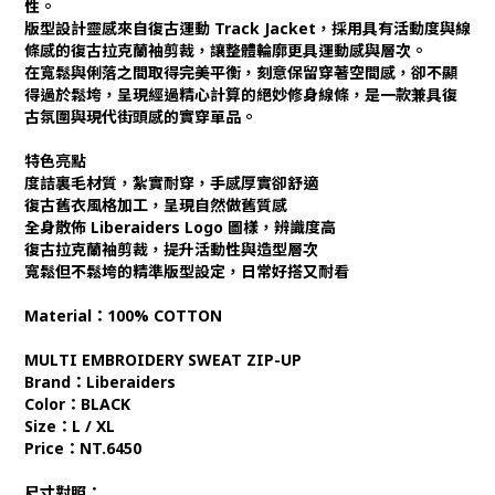
性。
版型設計靈感來自復古運動 Track Jacket，採用具有活動度與線
條感的復古拉克蘭袖剪裁，讓整體輪廓更具運動感與層次。
在寬鬆與俐落之間取得完美平衡，刻意保留穿著空間感，卻不顯
得過於鬆垮，呈現經過精心計算的絕妙修身線條，是一款兼具復
古氛圍與現代街頭感的實穿單品。
特色亮點
度詰裏毛材質，紮實耐穿，手感厚實卻舒適
復古舊衣風格加工，呈現自然做舊質感
全身散佈 Liberaiders Logo 圖樣，辨識度高
復古拉克蘭袖剪裁，提升活動性與造型層次
寬鬆但不鬆垮的精準版型設定，日常好搭又耐看
Material
：
100% COTTON
MULTI EMBROIDERY SWEAT ZIP-UP
Brand：Liberaiders
Color：BLACK
Size：L / XL
Price：NT.6450
尺寸對照：