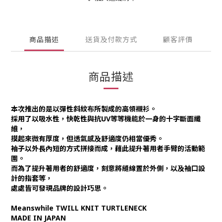
商品描述
送貨及付款方式
顧客評價
商品描述
本次推出的是以彈性斜紋布所製成的高領襯衫。
採用了以吸水性，快乾性與抗UV等等機能於一身的十字斷面纖
維，
摸起來微有厚度，但透氣感及舒適度仍相當優秀。
袖子以外長內短的方式拼接而成，藉此提升著用者手臂的活動範
圍。
而為了提升著用者的舒適度，刻意將縫線置於外側，以及袖口設
計的指套等，
處處皆可發現品牌的設計巧思。
Meanswhile TWILL KNIT TURTLENECK
MADE IN JAPAN