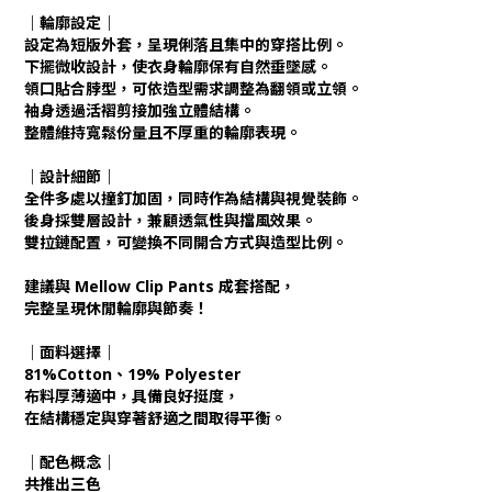
｜輪廓設定｜
設定為短版外套，呈現俐落且集中的穿搭比例。
下擺微收設計，使衣身輪廓保有自然垂墜感。
領口貼合脖型，可依造型需求調整為翻領或立領。
袖身透過活褶剪接加強立體結構。
整體維持寬鬆份量且不厚重的輪廓表現。
｜設計細節｜
全件多處以撞釘加固，同時作為結構與視覺裝飾。
後身採雙層設計，兼顧透氣性與擋風效果。
雙拉鏈配置，可變換不同開合方式與造型比例。
建議與 Mellow Clip Pants 成套搭配，
完整呈現休閒輪廓與節奏！
｜面料選擇｜
81%Cotton、19% Polyester
布料厚薄適中，具備良好挺度，
在結構穩定與穿著舒適之間取得平衡。
｜配色概念｜
共推出三色