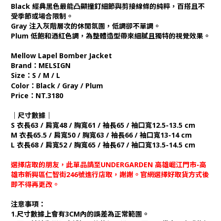
Black 經典黑色最能凸顯撞釘細節與剪接線條的純粹，百搭且不
受季節或場合限制。
Gray 注入灰階層次的休閒氛圍，低調卻不單調。
Plum 低飽和酒紅色調，為整體造型帶來細膩且獨特的視覺效果。
Mellow Lapel Bomber Jacket
Brand：MELSIGN
Size：S / M / L
Color：
Black
/ Gray / Plum
Price：NT.3180
｜尺寸數據｜
S 衣長63 / 肩寬48 / 胸寬61 / 袖長65 / 袖口寬12.5-13.5 cm
M 衣長65.5 / 肩寬50 / 胸寬63 / 袖長66 / 袖口寬13-14 cm
L 衣長68 / 肩寬52 / 胸寬65 / 袖長67 / 袖口寬13.5-14.5 cm
選擇店取的朋友，此單品請至UNDERGARDEN 高雄崛江門市-高
雄市新興區仁智街246號進行店取，謝謝。官網選擇好取貨方式後
即不得再更改。
注意事項：
1.尺寸數據上會有3CM內的誤差為正常範圍。