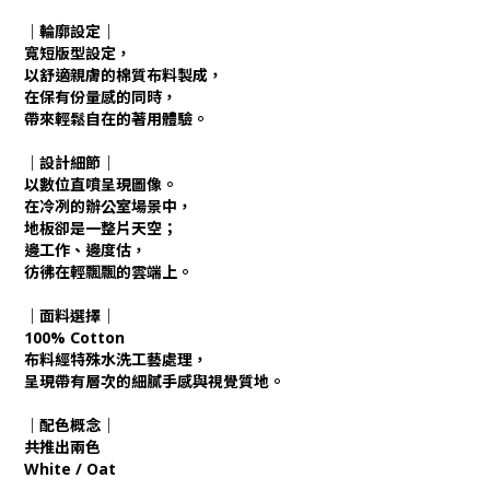
｜輪廓設定｜
寬短版型設定，
以舒適親膚的棉質布料製成，
在保有份量感的同時，
帶來輕鬆自在的著用體驗。
｜設計細節｜
以數位直噴呈現圖像。
在冷冽的辦公室場景中，
地板卻是一整片天空；
邊工作、邊度估，
彷彿在輕飄飄的雲端上。
｜面料選擇｜
100% Cotton
布料經特殊水洗工藝處理，
呈現帶有層次的細膩手感與視覺質地。
｜配色概念｜
共推出兩色
White / Oat