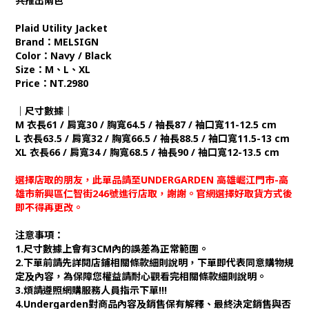
共推出兩色
Plaid Utility Jacket
Brand：MELSIGN
Color：Navy / Black
Size：M、L、XL
Price：NT.2980
｜尺寸數據｜
M 衣長61 / 肩寬30 / 胸寬64.5 / 袖長87 / 袖口寬11-12.5 cm
L 衣長63.5 / 肩寬32 / 胸寬66.5 / 袖長88.5 / 袖口寬11.5-13 cm
XL 衣長66 / 肩寬34 / 胸寬68.5 / 袖長90 / 袖口寬12-13.5 cm
選擇店取的朋友，此單品請至UNDERGARDEN 高雄崛江門市-高
雄市新興區仁智街246號進行店取，謝謝。官網選擇好取貨方式後
即不得再更改。
注意事項：
1.尺寸數據上會有3CM內的誤差為正常範圍。
2.下單前請先詳閱店鋪相關條款細則說明，下單即代表同意購物規
定及內容，為保障您權益請耐心觀看完相關條款細則說明。
3.煩請遵照網購服務人員指示下單!!!
4.Undergarden對商品內容及銷售保有解釋、最終決定銷售與否