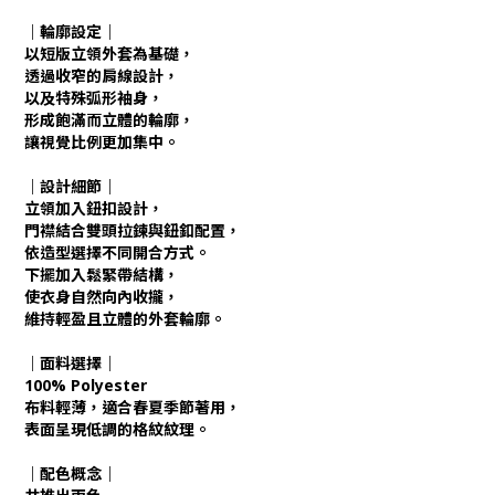
｜輪廓設定｜
以短版立領外套為基礎，
透過收窄的肩線設計，
以及特殊弧形袖身，
形成飽滿而立體的輪廓，
讓視覺比例更加集中。
｜設計細節｜
立領加入鈕扣設計，
門襟結合雙頭拉鍊與鈕釦配置，
依造型選擇不同開合方式。
下擺加入鬆緊帶結構，
使衣身自然向內收攏，
維持輕盈且立體的外套輪廓。
｜面料選擇｜
100% Polyester
布料輕薄，適合春夏季節著用，
表面呈現低調的格紋紋理。
｜配色概念｜