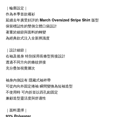
｜輪廓設定｜
作為本季首款襯衫
延續去年廣受好評的 March Oversized Stripe Shirt 版型
保留標誌性的雙側立體口袋設計
著重於細節與面料的轉變
為經典款式注入全新辨識度
｜設計細節｜
右袖及後身 特別採用長條型剪接設計
透過不同方向的條紋拼接
充分疊加視覺層次
袖身內側設有 隱藏式袖袢帶
可從內向外固定捲袖 瞬間變換為短袖造型
不使用時 可內折並以四孔釦固定
兼顧造型靈活度與舒適性
｜面料選擇｜
93% Polyester