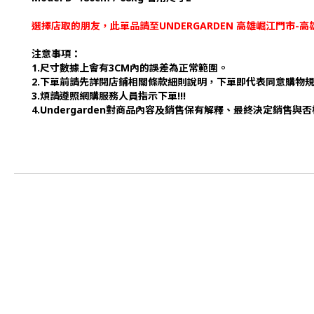
選擇店取的朋友，此單品請至UNDERGARDEN 高雄崛江門市
注意事項：
1.尺寸數據上會有3CM內的誤差為正常範圍。
2.下單前請先詳閱店鋪相關條款細則說明，下單即代表同意購物
3.煩請遵照網購服務人員指示下單!!!
4.Undergarden對商品內容及銷售保有解釋、最終決定銷售與