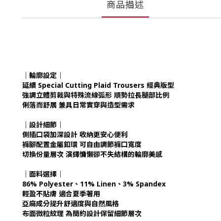
商品描述
｜輪廓設定｜
延續 Special Cutting Plaid Trousers 經典版型
強調立體剪裁與特殊流線弧形 順勢拉長腿部比例
俐落而舒展 兼具日常實穿與造型需求
｜設計細節｜
側插口袋加深設計 收納更安心便利
褲腳配置金屬釦環 可自由調節褲口寬度
切換份量層次 演繹慵懶卻不失結構的輪廓美感
｜面料選擇｜
86% Polyester、11% Linen、3% Spandex
輕盈不貼膚 適合夏季著用
亞麻成分提升舒適度與自然風格
布面微粒紋理 為簡約設計保留細節層次