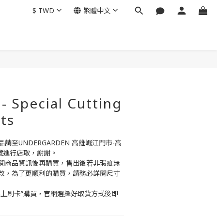
$
TWD
繁體中文
立即購買
 Special Cutting
ts
至UNDERGARDEN 高雄崛江門市-高
號進行店取，謝謝。
閱商品資訊後再購買，售出後若非瑕疵無
改，為了更順利的購買，請務必詳閱尺寸
線上刷卡”購買，官網選擇好取貨方式後即