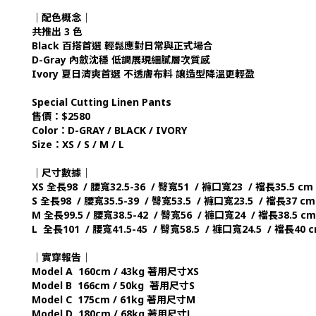
｜配色概念｜
共推出 3 色
Black 百搭首選 輕鬆應對日常與正式場合
D-Gray 內斂沈穩 低調展現細膩層次質感
Ivory 夏日清爽首選 不透膚布料 讓造型降溫更輕盈
Special Cutting Linen Pants
售價：$2580
Color：D-GRAY / BLACK / IVORY
Size：XS / S / M / L
｜尺寸數據｜
XS 全長98 / 腰寬32.5-36 / 臀寬51 / 褲口寬23 / 襠長35.5 cm
S 全長98 / 腰寬35.5-39 / 臀寬53.5 / 褲口寬23.5 / 襠長37 cm
M 全長99.5 / 腰寬38.5-42 / 臀寬56 / 褲口寬24 / 襠長38.5 c
L 全長101 / 腰寬41.5-45 / 臀寬58.5 / 褲口寬24.5 / 襠長40 
｜實穿報告｜
Model A 160cm / 43kg 著用尺寸XS
Model B 166cm / 50kg 著用尺寸S
Model C 175cm / 61kg 著用尺寸M
Model D 180cm / 68kg 著用尺寸L