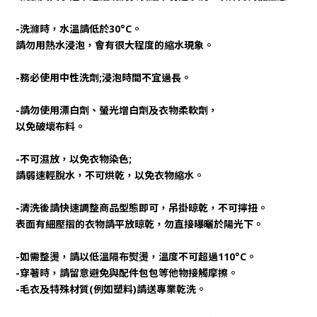
-洗滌時，水溫請低於30°C。
請勿用熱水浸泡，會有很大程度的縮水現象。 
-務必使用中性洗劑;浸泡時間不宜過長。
-請勿使用漂白劑、螢光增白劑及衣物柔軟劑，
以免破壞布料。
-不可濕放，以免衣物染色;
請弱速輕脫水，不可烘乾，以免衣物縮水。 
-清洗後請快速調整商品型態即可，吊掛晾乾，不可擰扭。
表面有細壓摺的衣物請平放晾乾，勿直接曝曬於陽光下。
-如需整燙，請以低溫隔布熨燙，溫度不可超過110°C。
-穿著時，請留意避免與配件包包等他物接觸摩擦。
-毛衣及特殊材質(例如塑料)請送專業乾洗。