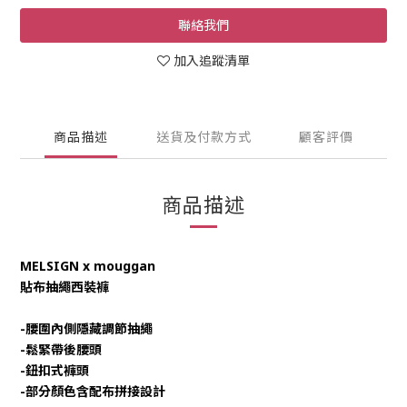
聯絡我們
加入追蹤清單
商品描述
送貨及付款方式
顧客評價
商品描述
MELSIGN x mouggan
貼布抽繩西裝褲
-腰圍內側隱藏調節抽繩
-鬆緊帶後腰頭
-鈕扣式褲頭
-部分顏色含配布拼接設計