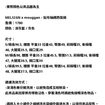
-實際顏色以商品圖為主
MELSIGN x mouggan - 貼布抽繩西裝褲
售價：1780
顏色：深灰藍 / 灰色
尺寸：
S/褲長96.5, 腰圍 平量33 拉量43, 臀圍49, 前褲檔35, 後褲檔
46, 大腿寬35.5, 褲口寬29
M/褲長98, 腰圍 平量35.5 拉量45.5, 臀圍51.5, 前褲檔36, 後褲檔
47, 大腿寬36.5, 褲口寬30
L/褲長99.5, 腰圍 平量38 拉量48, 臀圍54, 前褲檔37, 後褲檔
48, 大腿寬37.5, 褲口寬31
建議洗滌方式：
-深淺色需分開洗滌，以避免造成互相移染。
此商品易因摩擦而導致沾色，穿著淺色時請避免接觸深色物品。
-請放入大小適中之細網洗衣袋細中弱速水洗，以保持商品型態。 