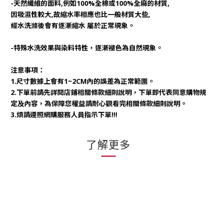
-天然纖維的面料,例如100%全棉或100%全麻的材質,
因吸濕性較大,故縮水率相應也比一般材質大些,
經水洗滌後會有逐漸縮水 屬於正常現象。
-特殊水洗效果與染料特性，逐漸褪色為自然現象。
注意事項：
1.尺寸數據上會有1~2CM內的誤差為正常範圍。
2.下單前請先詳閱店鋪相關條款細則說明，下單即代表同意購物規
定及內容，為保障您權益請耐心觀看完相關條款細則說明。
3.煩請遵照網購服務人員指示下單!!!
了解更多