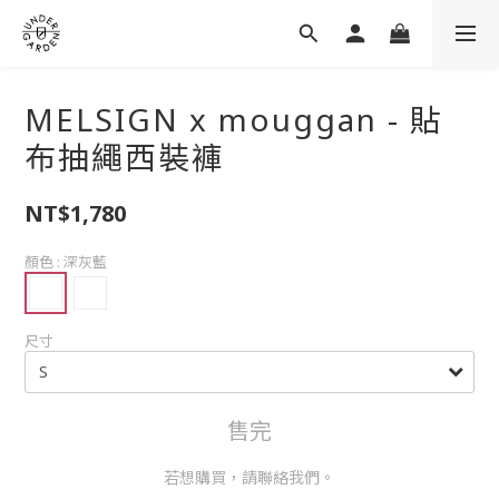
MELSIGN x mouggan - 貼
布抽繩西裝褲
NT$1,780
顏色
: 深灰藍
尺寸
售完
若想購買，請聯絡我們。