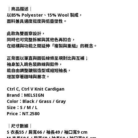
｜商品描述｜
以85% Polyester、15% Wool 製成，
面料兼具適度挺度與低垂墜性。
此款為雙面穿設計，
同時也可完整拆解與其他色再扣合，
在結構與功能之間延伸「複製與重組」的概念。
正背面以筆直與圓弧線條呈現對比與互補；
袖身加入跳色裝飾線與釦件，
能自由調整皺摺造型或縮短袖長，
增加穿著趣味與層次。
Ctrl C, Ctrl V Knit Cardigan
Brand：MELSIGN
Color：Black / Grass / Gray
Size：S / M / L
Price：NT.2580
｜尺寸數據｜
S 衣長55 / 肩寬66 / 袖長49 / 袖口寬9 cm