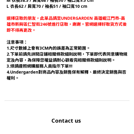
M 衣長58.5 / 肩寬68 / 袖長50 / 袖口寬9.5 cm
L 衣長62 / 肩寬70 / 袖長51 / 袖口寬10 cm
選擇店取的朋友，此單品請至UNDERGARDEN 高雄崛江門市-高
雄市新興區仁智街246號進行店取，謝謝。官網選擇好取貨方式後
即不得再更改。
注意事項：
1.尺寸數據上會有3CM內的誤差為正常範圍。
2.下單前請先詳閱店鋪相關條款細則說明，下單即代表同意購物規
定及內容，為保障您權益請耐心觀看完相關條款細則說明。
3.煩請遵照網購服務人員指示下單!!!
4.Undergarden對商品內容及銷售保有解釋、最終決定銷售與否
權利。
Contact us