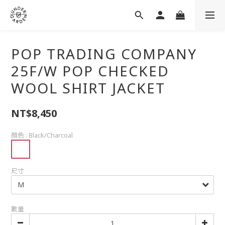
POP TRADING COMPANY
25F/W POP CHECKED
WOOL SHIRT JACKET
NT$8,450
顏色
: Black/Charcoal
尺寸
數量