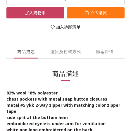
加入購物車
立即購買
加入追蹤清單
商品描述
送貨及付款方式
顧客評價
商品描述
82% wool 18% polyester
chest pockets with metal snap button closures
metal #5 ykk 2-way zipper with matching color zipper
tape
side split at the bottom hem
embroidered eyelets under arm for ventilation
white pop logo embroidered on the back