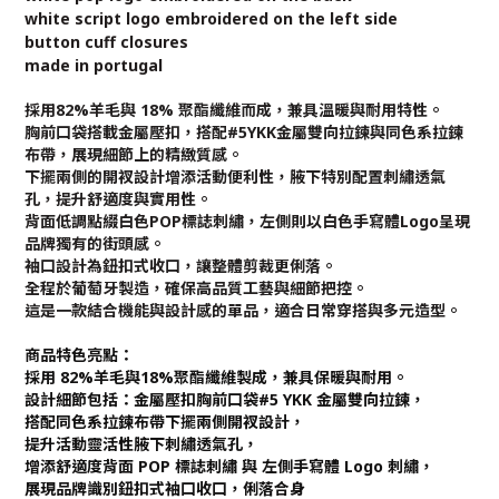
white script logo embroidered on the left side
button cuff closures
made in portugal
採用82%羊毛與 18% 聚酯纖維而成，兼具溫暖與耐用特性。
胸前口袋搭載金屬壓扣，搭配#5YKK金屬雙向拉鍊與同色系拉鍊
布帶，展現細節上的精緻質感。
下擺兩側的開衩設計增添活動便利性，腋下特別配置刺繡透氣
孔，提升舒適度與實用性。
背面低調點綴白色POP標誌刺繡，左側則以白色手寫體Logo呈現
品牌獨有的街頭感。
袖口設計為鈕扣式收口，讓整體剪裁更俐落。
全程於葡萄牙製造，確保高品質工藝與細節把控。
這是一款結合機能與設計感的單品，適合日常穿搭與多元造型。
商品特色亮點：
採用 82%羊毛與18%聚酯纖維製成，兼具保暖與耐用。
設計細節包括：金屬壓扣胸前口袋#5 YKK 金屬雙向拉鍊，
搭配同色系拉鍊布帶下擺兩側開衩設計，
提升活動靈活性腋下刺繡透氣孔，
增添舒適度背面 POP 標誌刺繡 與 左側手寫體 Logo 刺繡，
展現品牌識別鈕扣式袖口收口，俐落合身