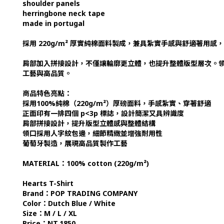
shoulder panels
herringbone neck tape
made in portugal
採用 220g/m² 厚實純棉面料製成，兼具紮實手感與舒適著用
肩部加入拼接設計，不僅讓輪廓更立體，也提升整體版型層次。
工藝與高品質。
商品特色亮點：
採用100%純棉（220g/m²）厚磅面料，手感紮實、穿著舒適
正面印有一排四個 p<3p 標誌，設計簡潔又具辨識度
肩部拼接設計，提升版型立體感與整體結構
領口採用人字紋包邊，細節精緻並增強耐用性
葡萄牙製造，展現高品質製作工藝
MATERIAL：100% cotton (220g/m²)
Hearts T-Shirt
Brand：POP TRADING COMPANY
Color：Dutch Blue / White
Size：M / L / XL
Price：NT.1850