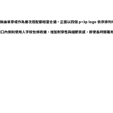
感，無論單穿或作為層次搭配都相當合適。正面以四個 p<3p logo 依
領口內側則使用人字紋包條收邊，增加耐穿性與細節質感，即使長時間著