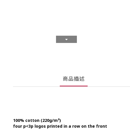
商品描述
100% cotton (220g/m²)
four p<3p logos printed in a row on the front