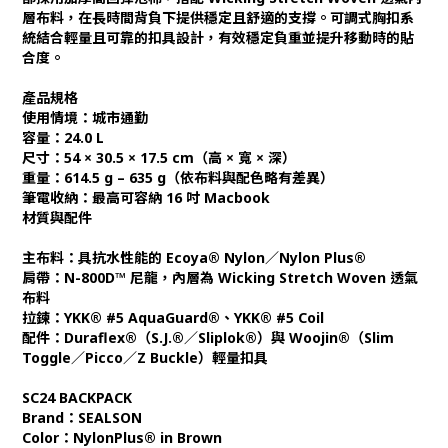
層布料，在長時間背負下提供穩定且舒適的支撐。可調式胸扣系
統結合輕量且可靠的扣具設計，有效穩定負重並提升移動時的貼
合度。
產品規格
使用情境：城市通勤
容量：24.0 L
尺寸：54 × 30.5 × 17.5 cm（高 × 寬 × 深）
重量：614.5 g – 635 g（依布料與配色略有差異）
筆電收納：最高可容納 16 吋 Macbook
材質與配件
主布料：具抗水性能的 Ecoya® Nylon／Nylon Plus®
肩帶：N-800D™ 尼龍，內層為 Wicking Stretch Woven 透氣
布料
拉鍊：YKK® #5 AquaGuard®、YKK® #5 Coil
配件：Duraflex®（S.J.®／Sliplok®）與 Woojin®（Slim
Toggle／Picco／Z Buckle）輕量扣具
SC24 BACKPACK
Brand：SEALSON
Color：NylonPlus® in Brown