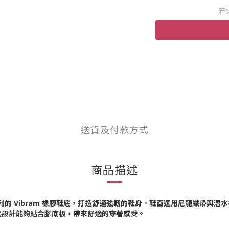
若
送貨及付款方式
商品描述
大利的 Vibram 橡膠鞋底，打造舒適強韌的鞋身。鞋面選用尼龍織帶與
起設計能夠貼合腳底板，帶來舒適的穿著感受。